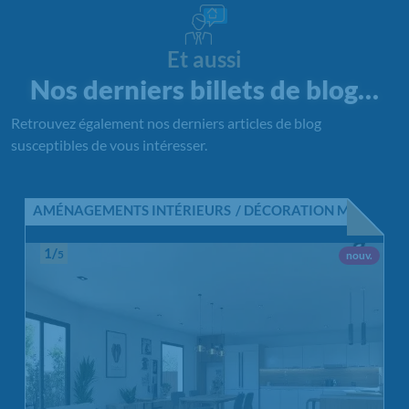
Et aussi
Nos derniers billets de blog…
Retrouvez également nos derniers articles de blog
susceptibles de vous intéresser.
AMÉNAGEMENTS INTÉRIEURS
DÉCORATION MAISON
1/
5
Nouvel 
nouv.