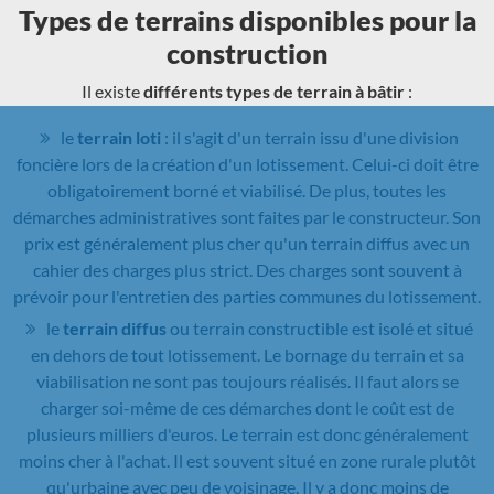
Types de terrains disponibles pour la
construction
Il existe
différents types de terrain à bâtir
:
le
terrain loti
: il s'agit d'un terrain issu d'une division
foncière lors de la création d'un lotissement. Celui-ci doit être
obligatoirement borné et viabilisé. De plus, toutes les
démarches administratives sont faites par le constructeur. Son
prix est généralement plus cher qu'un terrain diffus avec un
cahier des charges plus strict. Des charges sont souvent à
prévoir pour l'entretien des parties communes du lotissement.
le
terrain diffus
ou terrain constructible est isolé et situé
en dehors de tout lotissement. Le bornage du terrain et sa
viabilisation ne sont pas toujours réalisés. Il faut alors se
charger soi-même de ces démarches dont le coût est de
plusieurs milliers d'euros. Le terrain est donc généralement
moins cher à l'achat. Il est souvent situé en zone rurale plutôt
qu'urbaine avec peu de voisinage. Il y a donc moins de