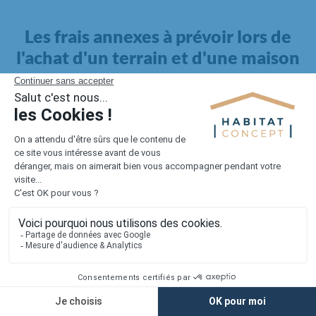
Les frais annexes à prévoir lors de
l'achat d'un terrain et d'une maison
Il faut également intégrer à votre budget, les
frais annexes
pour la maison
. Outre l'achat du terrain et la construction, il
faut prendre en compte la viabilisation si elle n'est pas
proposée par le constructeur. Les frais de raccordements et les
taxes éventuelles coûtent entre 5 000 et 15 000 euros selon la
localisation du terrain et son accès.
Quant aux
frais de notaire
, ils s'élèvent à 2 à 3 % pour l'achat
d'un logement neuf.
Lorsque vous vous tournez vers une maison existante, il sera
nécessaire de faire des travaux de rénovation. Ceux-ci sont
souvent coûteux et doivent être ajoutés au prix de l'achat