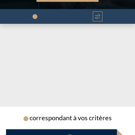
Chargement...
Chargement...
correspondant à vos critères
Chargement...