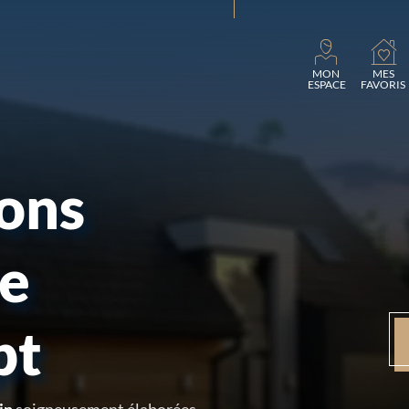
Charg
MON
MES
ESPACE
FAVORIS
sons
re
pt