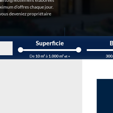
in
soigneusement élaborées
ximum d'offres chaque jour.
 vous deveniez propriétaire
Superficie
Chargement...
De
10 m²
à
1.000 m²
300
et +