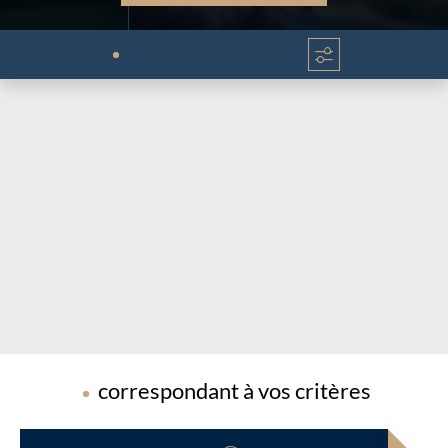
Chargement...
Chargement...
correspondant à vos critères
Chargement...