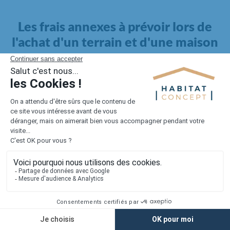
Les frais annexes à prévoir lors de
l'achat d'un terrain et d'une maison
Il faut également intégrer à votre budget, les
frais annexes
pour la maison
. Outre l'achat du terrain et la construction, il
faut prendre en compte la viabilisation si elle n'est pas
proposée par le constructeur. Les frais de raccordements et les
taxes éventuelles coûtent entre 5 000 et 15 000 euros selon la
localisation du terrain et son accès.
Quant aux
frais de notaire
, ils s'élèvent à 2 à 3 % pour l'achat
d'un logement neuf.
Lorsque vous vous tournez vers une maison existante, il sera
nécessaire de faire des travaux de rénovation. Ceux-ci sont
souvent coûteux et doivent être ajoutés au prix de l'achat