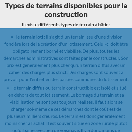
Types de terrains disponibles pour la
construction
Il existe
différents types de terrain à bâtir
:
le
terrain loti
: il s'agit d'un terrain issu d'une division
foncière lors de la création d'un lotissement. Celui-ci doit être
obligatoirement borné et viabilisé. De plus, toutes les
démarches administratives sont faites par le constructeur. Son
prix est généralement plus cher qu'un terrain diffus avec un
cahier des charges plus strict. Des charges sont souvent à
prévoir pour l'entretien des parties communes du lotissement.
le
terrain diffus
ou terrain constructible est isolé et situé
en dehors de tout lotissement. Le bornage du terrain et sa
viabilisation ne sont pas toujours réalisés. Il faut alors se
charger soi-même de ces démarches dont le coût est de
plusieurs milliers d'euros. Le terrain est donc généralement
moins cher à l'achat. Il est souvent situé en zone rurale plutôt
qu'urbaine avec peu de voisinage. Il y a donc moins de