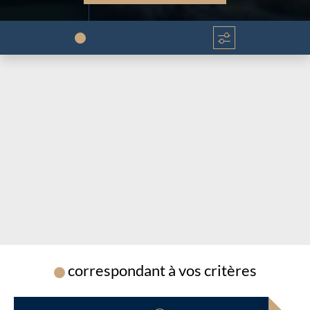
Chargement...
Chargement...
correspondant à vos critères
Chargement...