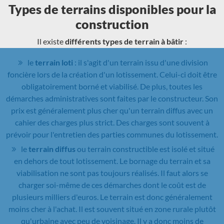
Types de terrains disponibles pour la
construction
Il existe
différents types de terrain à bâtir
:
le
terrain loti
: il s'agit d'un terrain issu d'une division
foncière lors de la création d'un lotissement. Celui-ci doit être
obligatoirement borné et viabilisé. De plus, toutes les
démarches administratives sont faites par le constructeur. Son
prix est généralement plus cher qu'un terrain diffus avec un
cahier des charges plus strict. Des charges sont souvent à
prévoir pour l'entretien des parties communes du lotissement.
le
terrain diffus
ou terrain constructible est isolé et situé
en dehors de tout lotissement. Le bornage du terrain et sa
viabilisation ne sont pas toujours réalisés. Il faut alors se
charger soi-même de ces démarches dont le coût est de
plusieurs milliers d'euros. Le terrain est donc généralement
moins cher à l'achat. Il est souvent situé en zone rurale plutôt
qu'urbaine avec peu de voisinage. Il y a donc moins de