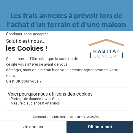
Les frais annexes à prévoir lors de
l'achat d'un terrain et d'une maison
Il faut également intégrer à votre budget, les
frais annexes
pour la maison
. Outre l'achat du terrain et la construction, il
faut prendre en compte la viabilisation si elle n'est pas
proposée par le constructeur. Les frais de raccordements et les
taxes éventuelles coûtent entre 5 000 et 15 000 euros selon la
localisation du terrain et son accès.
Quant aux
frais de notaire
, ils s'élèvent à 2 à 3 % pour l'achat
d'un logement neuf.
Lorsque vous vous tournez vers une maison existante, il sera
nécessaire de faire des travaux de rénovation. Ceux-ci sont
souvent coûteux et doivent être ajoutés au prix de l'achat