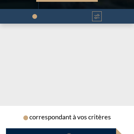
Chargement...
Chargement...
correspondant à vos critères
Chargement...