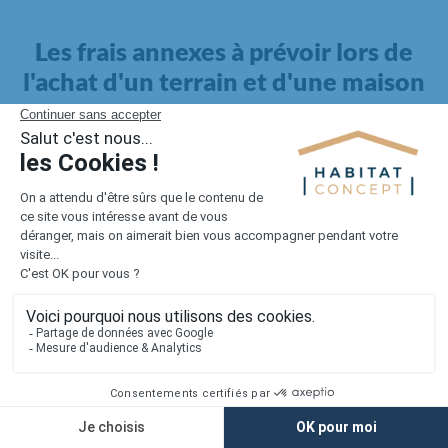
Les frais annexes à prévoir lors de
l'achat d'un terrain et d'une maison
Il faut également intégrer à votre budget, les
frais annexes
pour la maison
. Outre l'achat du terrain et la construction, il
faut prendre en compte la viabilisation si elle n'est pas
proposée par le constructeur. Les frais de raccordements et les
taxes éventuelles coûtent entre 5 000 et 15 000 euros selon la
localisation du terrain et son accès.
Quant aux
frais de notaire
, ils s'élèvent à 2 à 3 % pour l'achat
d'un logement neuf.
Lorsque vous vous tournez vers une maison existante, il sera
nécessaire de faire des travaux de rénovation. Ceux-ci sont
souvent coûteux et doivent être ajoutés au prix de l'achat