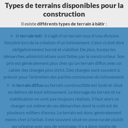
Types de terrains disponibles pour la
construction
Il existe
différents types de terrain à bâtir
:
le
terrain loti
: il s'agit d'un terrain issu d'une division
foncière lors de la création d'un lotissement. Celui-ci doit être
obligatoirement borné et viabilisé. De plus, toutes les
démarches administratives sont faites par le constructeur. Son
prix est généralement plus cher qu'un terrain diffus avec un
cahier des charges plus strict. Des charges sont souvent à
prévoir pour l'entretien des parties communes du lotissement.
le
terrain diffus
ou terrain constructible est isolé et situé
en dehors de tout lotissement. Le bornage du terrain et sa
viabilisation ne sont pas toujours réalisés. Il faut alors se
charger soi-même de ces démarches dont le coût est de
plusieurs milliers d'euros. Le terrain est donc généralement
moins cher à l'achat. Il est souvent situé en zone rurale plutôt
qu'urbaine avec peu de voisinage. Il y a donc moins de