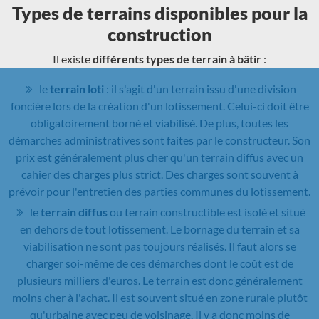
Types de terrains disponibles pour la
construction
Il existe
différents types de terrain à bâtir
:
le
terrain loti
: il s'agit d'un terrain issu d'une division
foncière lors de la création d'un lotissement. Celui-ci doit être
obligatoirement borné et viabilisé. De plus, toutes les
démarches administratives sont faites par le constructeur. Son
prix est généralement plus cher qu'un terrain diffus avec un
cahier des charges plus strict. Des charges sont souvent à
prévoir pour l'entretien des parties communes du lotissement.
le
terrain diffus
ou terrain constructible est isolé et situé
en dehors de tout lotissement. Le bornage du terrain et sa
viabilisation ne sont pas toujours réalisés. Il faut alors se
charger soi-même de ces démarches dont le coût est de
plusieurs milliers d'euros. Le terrain est donc généralement
moins cher à l'achat. Il est souvent situé en zone rurale plutôt
qu'urbaine avec peu de voisinage. Il y a donc moins de