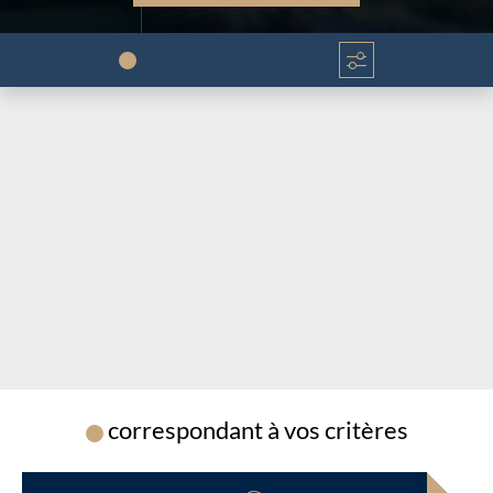
Chargement...
Chargement...
correspondant à vos critères
Chargement...