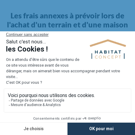
Les frais annexes à prévoir lors de
l'achat d'un terrain et d'une maison
Il faut également intégrer à votre budget, les
frais annexes
pour la maison
. Outre l'achat du terrain et la construction, il
faut prendre en compte la viabilisation si elle n'est pas
proposée par le constructeur. Les frais de raccordements et les
taxes éventuelles coûtent entre 5 000 et 15 000 euros selon la
localisation du terrain et son accès.
Quant aux
frais de notaire
, ils s'élèvent à 2 à 3 % pour l'achat
d'un logement neuf.
Lorsque vous vous tournez vers une maison existante, il sera
nécessaire de faire des travaux de rénovation. Ceux-ci sont
souvent coûteux et doivent être ajoutés au prix de l'achat