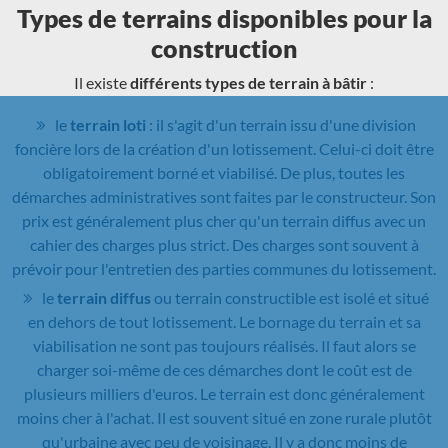
Types de terrains disponibles pour la
construction
Il existe
différents types de terrain à bâtir
:
le
terrain loti
: il s'agit d'un terrain issu d'une division
foncière lors de la création d'un lotissement. Celui-ci doit être
obligatoirement borné et viabilisé. De plus, toutes les
démarches administratives sont faites par le constructeur. Son
prix est généralement plus cher qu'un terrain diffus avec un
cahier des charges plus strict. Des charges sont souvent à
prévoir pour l'entretien des parties communes du lotissement.
le
terrain diffus
ou terrain constructible est isolé et situé
en dehors de tout lotissement. Le bornage du terrain et sa
viabilisation ne sont pas toujours réalisés. Il faut alors se
charger soi-même de ces démarches dont le coût est de
plusieurs milliers d'euros. Le terrain est donc généralement
moins cher à l'achat. Il est souvent situé en zone rurale plutôt
qu'urbaine avec peu de voisinage. Il y a donc moins de