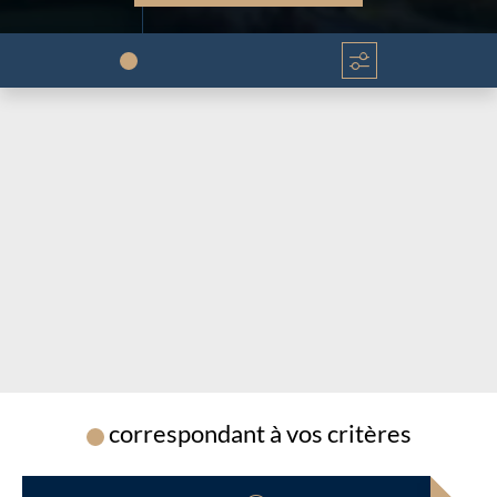
Chargement...
Chargement...
correspondant à vos critères
Chargement...