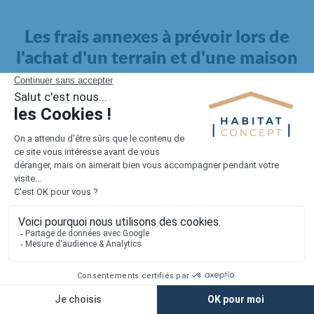
Les frais annexes à prévoir lors de
l'achat d'un terrain et d'une maison
Il faut également intégrer à votre budget, les
frais annexes
pour la maison
. Outre l'achat du terrain et la construction, il
faut prendre en compte la viabilisation si elle n'est pas
proposée par le constructeur. Les frais de raccordements et les
taxes éventuelles coûtent entre 5 000 et 15 000 euros selon la
localisation du terrain et son accès.
Quant aux
frais de notaire
, ils s'élèvent à 2 à 3 % pour l'achat
d'un logement neuf.
Lorsque vous vous tournez vers une maison existante, il sera
nécessaire de faire des travaux de rénovation. Ceux-ci sont
souvent coûteux et doivent être ajoutés au prix de l'achat