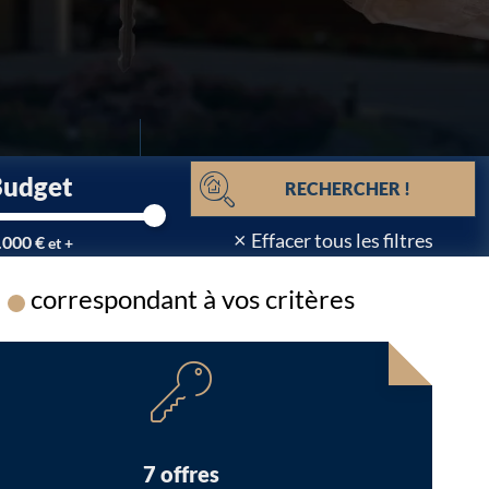
Budget
RECHERCHER !
×
Effacer tous les filtres
.000 €
et +
correspondant à vos critères
Chargement...
7 offres