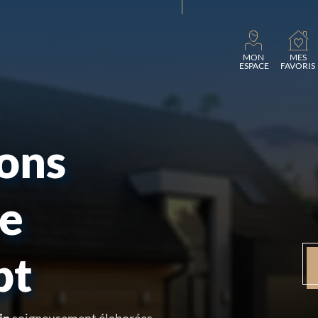
Chargemen
MON
MES
ESPACE
FAVORIS
sons
re
pt