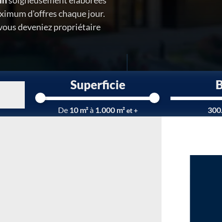
in
soigneusement élaborées
ximum d'offres chaque jour.
 vous deveniez propriétaire
Superficie
Chargement...
De
10 m²
à
1.000 m²
300
et +