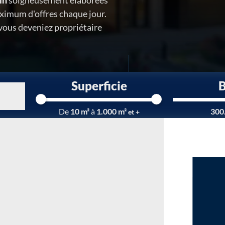
in
soigneusement élaborées
ximum d'offres chaque jour.
 vous deveniez propriétaire
Superficie
De
10 m²
à
1.000 m²
300
et +