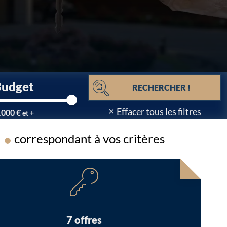
Budget
RECHERCHER !
×
Effacer tous les filtres
.000 €
et +
correspondant à vos critères
Chargement...
7 offres