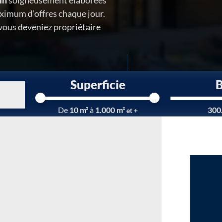
in
soigneusement élaborées
ximum d'offres chaque jour.
 vous deveniez propriétaire
Superficie
Chargement...
De
10 m²
à
1.000 m²
300
et +