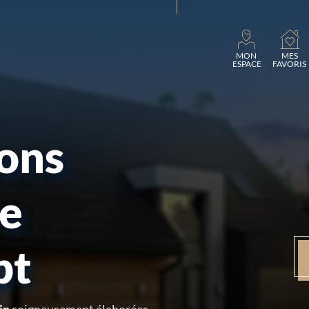
Charg
MON
MES
ESPACE
FAVORIS
sons
re
pt