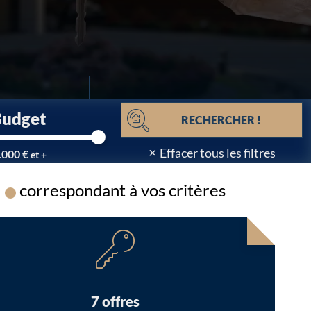
Budget
RECHERCHER !
×
Effacer tous les filtres
.000 €
et +
correspondant à vos critères
Chargement...
7 offres