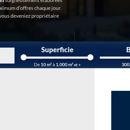
in
soigneusement élaborées
ximum d'offres chaque jour.
 vous deveniez propriétaire
Superficie
Chargement...
De
10 m²
à
1.000 m²
300
et +