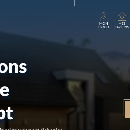
Charge
MON
MES
ESPACE
FAVORIS
sons
re
pt