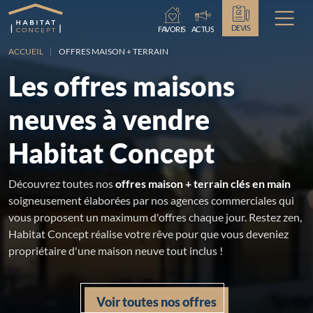
Chargement...
DEVIS
FAVORIS
ACTUS
ACCUEIL
OFFRES MAISON + TERRAIN
Les offres maisons
neuves à vendre
Habitat Concept
Découvrez toutes nos
offres maison + terrain clés en main
soigneusement élaborées par nos agences commerciales qui
vous proposent un maximum d'offres chaque jour. Restez zen,
Habitat Concept réalise votre rêve pour que vous deveniez
propriétaire d'une maison neuve tout inclus !
Voir toutes nos offres