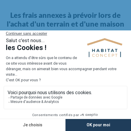
Les frais annexes à prévoir lors de
l'achat d'un terrain et d'une maison
Il faut également intégrer à votre budget, les
frais annexes
pour la maison
. Outre l'achat du terrain et la construction, il
faut prendre en compte la viabilisation si elle n'est pas
proposée par le constructeur. Les frais de raccordements et les
taxes éventuelles coûtent entre 5 000 et 15 000 euros selon la
localisation du terrain et son accès.
Quant aux
frais de notaire
, ils s'élèvent à 2 à 3 % pour l'achat
d'un logement neuf.
Lorsque vous vous tournez vers une maison existante, il sera
nécessaire de faire des travaux de rénovation. Ceux-ci sont
souvent coûteux et doivent être ajoutés au prix de l'achat