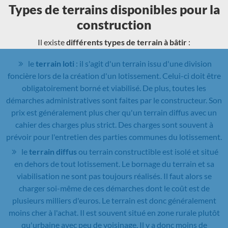
Types de terrains disponibles pour la
construction
Il existe
différents types de terrain à bâtir
:
le
terrain loti
: il s'agit d'un terrain issu d'une division
foncière lors de la création d'un lotissement. Celui-ci doit être
obligatoirement borné et viabilisé. De plus, toutes les
démarches administratives sont faites par le constructeur. Son
prix est généralement plus cher qu'un terrain diffus avec un
cahier des charges plus strict. Des charges sont souvent à
prévoir pour l'entretien des parties communes du lotissement.
le
terrain diffus
ou terrain constructible est isolé et situé
en dehors de tout lotissement. Le bornage du terrain et sa
viabilisation ne sont pas toujours réalisés. Il faut alors se
charger soi-même de ces démarches dont le coût est de
plusieurs milliers d'euros. Le terrain est donc généralement
moins cher à l'achat. Il est souvent situé en zone rurale plutôt
qu'urbaine avec peu de voisinage. Il y a donc moins de