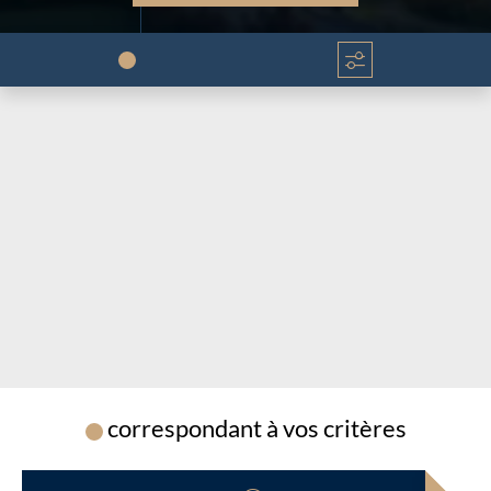
Chargement...
Chargement...
correspondant à vos critères
Chargement...