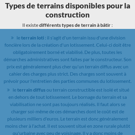
Types de terrains disponibles pour la
construction
Il existe
différents types de terrain à bâtir
:
le
terrain loti
: il s'agit d'un terrain issu d'une division
foncière lors de la création d'un lotissement. Celui-ci doit être
obligatoirement borné et viabilisé. De plus, toutes les
démarches administratives sont faites par le constructeur. Son
prix est généralement plus cher qu'un terrain diffus avec un
cahier des charges plus strict. Des charges sont souvent à
prévoir pour l'entretien des parties communes du lotissement.
le
terrain diffus
ou terrain constructible est isolé et situé
en dehors de tout lotissement. Le bornage du terrain et sa
viabilisation ne sont pas toujours réalisés. Il faut alors se
charger soi-même de ces démarches dont le coût est de
plusieurs milliers d'euros. Le terrain est donc généralement
moins cher à l'achat. Il est souvent situé en zone rurale plutôt
qu'urbaine avec peu de voisinage. Il y a donc moins de