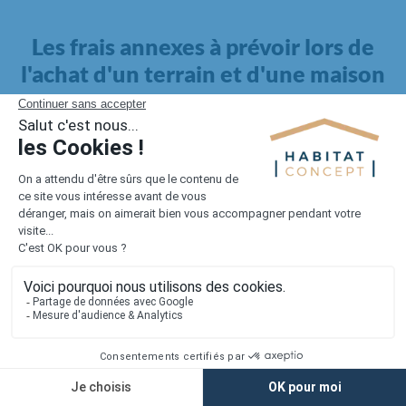
Les frais annexes à prévoir lors de
l'achat d'un terrain et d'une maison
Il faut également intégrer à votre budget, les
frais annexes
pour la maison
. Outre l'achat du terrain et la construction, il
faut prendre en compte la viabilisation si elle n'est pas
proposée par le constructeur. Les frais de raccordements et les
taxes éventuelles coûtent entre 5 000 et 15 000 euros selon la
localisation du terrain et son accès.
Quant aux
frais de notaire
, ils s'élèvent à 2 à 3 % pour l'achat
d'un logement neuf.
Lorsque vous vous tournez vers une maison existante, il sera
nécessaire de faire des travaux de rénovation. Ceux-ci sont
souvent coûteux et doivent être ajoutés au prix de l'achat