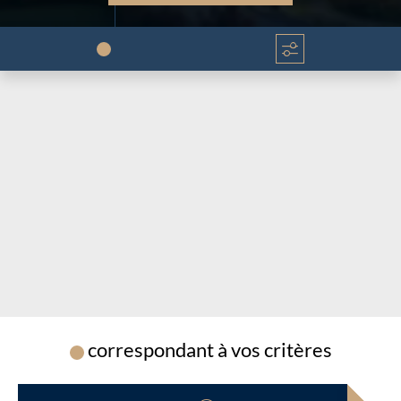
Chargement...
Chargement...
correspondant à vos critères
Chargement...