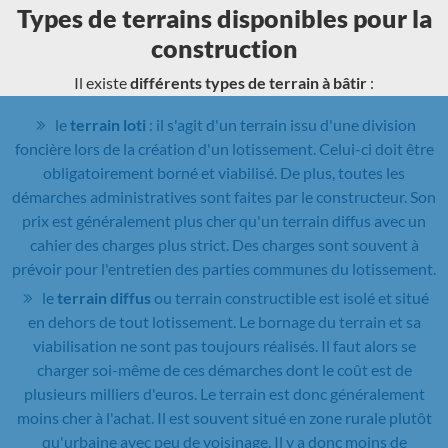
Types de terrains disponibles pour la
construction
Il existe
différents types de terrain à bâtir
:
le
terrain loti
: il s'agit d'un terrain issu d'une division
foncière lors de la création d'un lotissement. Celui-ci doit être
obligatoirement borné et viabilisé. De plus, toutes les
démarches administratives sont faites par le constructeur. Son
prix est généralement plus cher qu'un terrain diffus avec un
cahier des charges plus strict. Des charges sont souvent à
prévoir pour l'entretien des parties communes du lotissement.
le
terrain diffus
ou terrain constructible est isolé et situé
en dehors de tout lotissement. Le bornage du terrain et sa
viabilisation ne sont pas toujours réalisés. Il faut alors se
charger soi-même de ces démarches dont le coût est de
plusieurs milliers d'euros. Le terrain est donc généralement
moins cher à l'achat. Il est souvent situé en zone rurale plutôt
qu'urbaine avec peu de voisinage. Il y a donc moins de