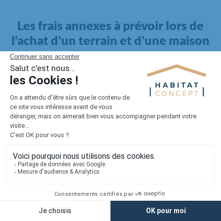
Les frais annexes à prévoir lors de
l'achat d'un terrain et d'une maison
Il faut également intégrer à votre budget, les
frais annexes
pour la maison
. Outre l'achat du terrain et la construction, il
faut prendre en compte la viabilisation si elle n'est pas
proposée par le constructeur. Les frais de raccordements et les
taxes éventuelles coûtent entre 5 000 et 15 000 euros selon la
localisation du terrain et son accès.
Quant aux
frais de notaire
, ils s'élèvent à 2 à 3 % pour l'achat
d'un logement neuf.
Lorsque vous vous tournez vers une maison existante, il sera
nécessaire de faire des travaux de rénovation. Ceux-ci sont
souvent coûteux et doivent être ajoutés au prix de l'achat