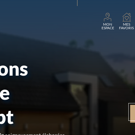
Charge
MON
MES
ESPACE
FAVORIS
sons
re
pt