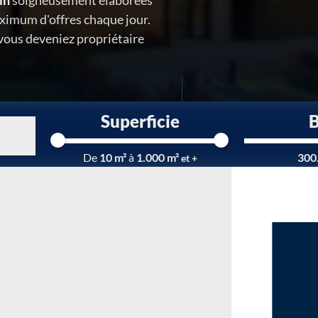
in
soigneusement élaborées
ximum d'offres chaque jour.
 vous deveniez propriétaire
Superficie
Chargement...
De
10 m²
à
1.000 m²
300
et +