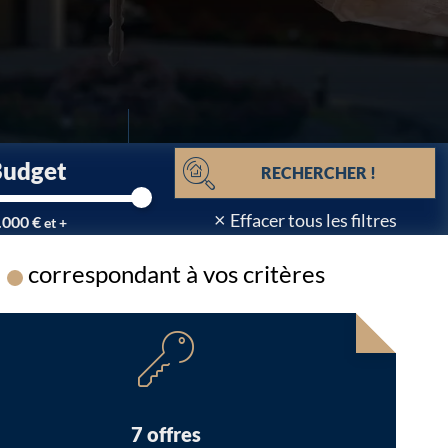
Budget
RECHERCHER !
×
Effacer tous les filtres
.000 €
et +
correspondant à vos critères
Chargement...
7 offres