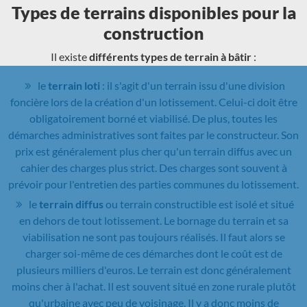
Types de terrains disponibles pour la
construction
Il existe
différents types de terrain à bâtir
:
le
terrain loti
: il s'agit d'un terrain issu d'une division
foncière lors de la création d'un lotissement. Celui-ci doit être
obligatoirement borné et viabilisé. De plus, toutes les
démarches administratives sont faites par le constructeur. Son
prix est généralement plus cher qu'un terrain diffus avec un
cahier des charges plus strict. Des charges sont souvent à
prévoir pour l'entretien des parties communes du lotissement.
le
terrain diffus
ou terrain constructible est isolé et situé
en dehors de tout lotissement. Le bornage du terrain et sa
viabilisation ne sont pas toujours réalisés. Il faut alors se
charger soi-même de ces démarches dont le coût est de
plusieurs milliers d'euros. Le terrain est donc généralement
moins cher à l'achat. Il est souvent situé en zone rurale plutôt
qu'urbaine avec peu de voisinage. Il y a donc moins de