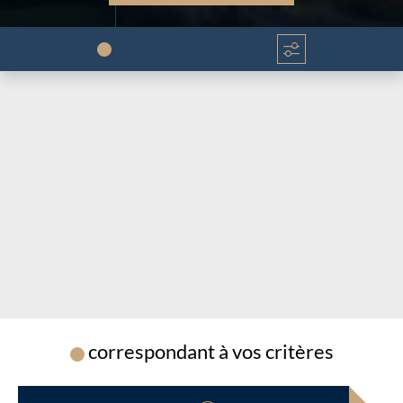
Chargement...
Chargement...
correspondant à vos critères
Chargement...