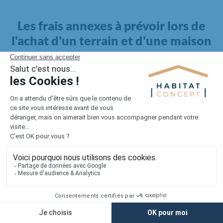
Les frais annexes à prévoir lors de
l'achat d'un terrain et d'une maison
Il faut également intégrer à votre budget, les
frais annexes
pour la maison
. Outre l'achat du terrain et la construction, il
faut prendre en compte la viabilisation si elle n'est pas
proposée par le constructeur. Les frais de raccordements et les
taxes éventuelles coûtent entre 5 000 et 15 000 euros selon la
localisation du terrain et son accès.
Quant aux
frais de notaire
, ils s'élèvent à 2 à 3 % pour l'achat
d'un logement neuf.
Lorsque vous vous tournez vers une maison existante, il sera
nécessaire de faire des travaux de rénovation. Ceux-ci sont
souvent coûteux et doivent être ajoutés au prix de l'achat