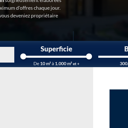
in
soigneusement élaborées
ximum d'offres chaque jour.
 vous deveniez propriétaire
Superficie
Chargement...
De
10 m²
à
1.000 m²
300
et +