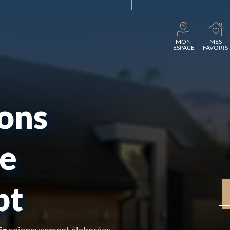
Chargeme
MON
MES
ESPACE
FAVORIS
sons
re
pt