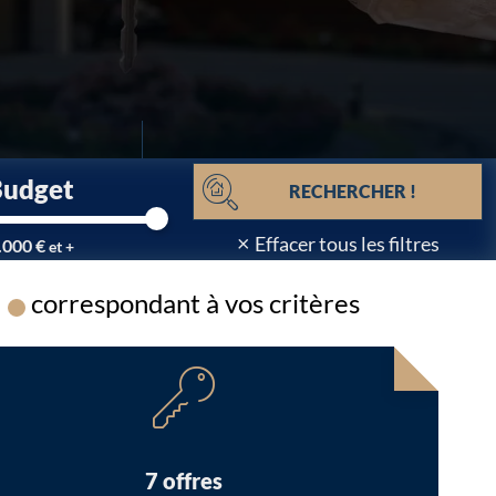
Budget
RECHERCHER !
×
Effacer tous les filtres
.000 €
et +
correspondant à vos critères
Chargement...
7 offres