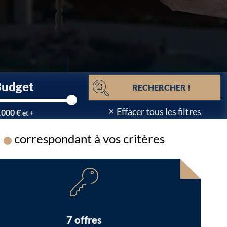
Budget
RECHERCHER !
×
Effacer tous les filtres
.000 €
et +
correspondant à vos critères
Chargement...
7 offres