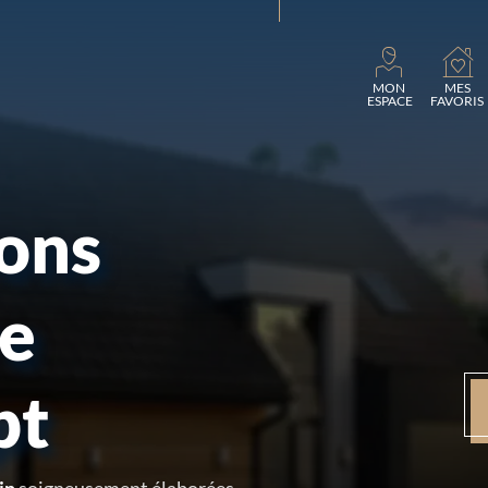
Chargement.
MON
MES
ESPACE
FAVORIS
sons
re
pt