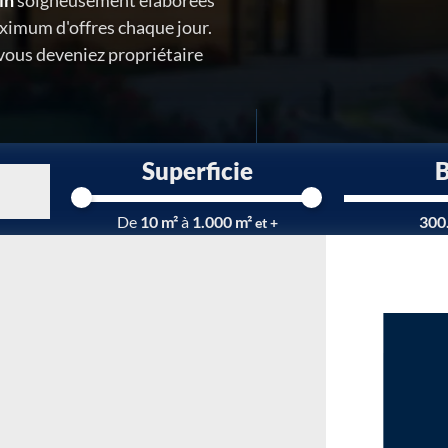
in
soigneusement élaborées
ximum d'offres chaque jour.
 vous deveniez propriétaire
Superficie
Chargement...
De
10 m²
à
1.000 m²
300
et +