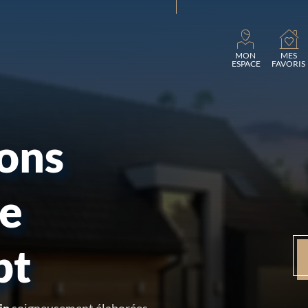
Charg
MON
MES
ESPACE
FAVORIS
sons
re
pt