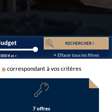
Budget
RECHERCHER !
×
Effacer tous les filtres
.000 €
et +
correspondant à vos critères
Chargement...
7 offres