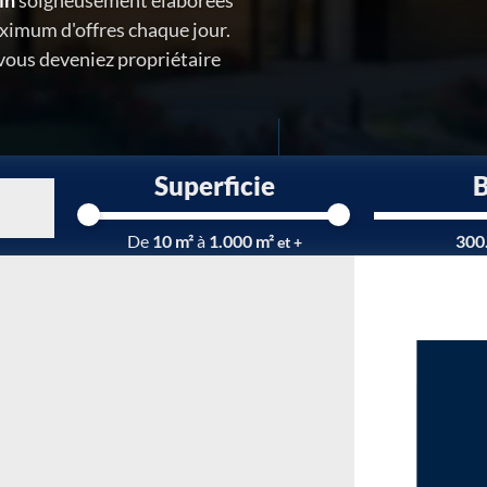
in
soigneusement élaborées
ximum d'offres chaque jour.
 vous deveniez propriétaire
Superficie
Chargement...
De
10 m²
à
1.000 m²
300
et +