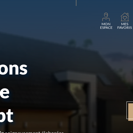
Charg
MON
MES
ESPACE
FAVORIS
sons
re
pt