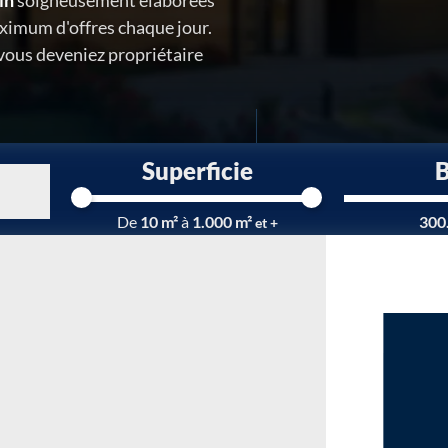
in
soigneusement élaborées
ximum d'offres chaque jour.
 vous deveniez propriétaire
Superficie
Chargement...
De
10 m²
à
1.000 m²
300
et +