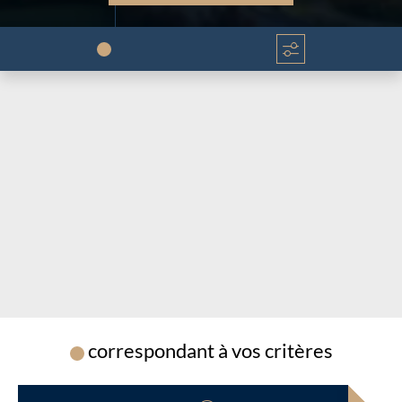
Chargement...
Chargement...
correspondant à vos critères
Chargement...