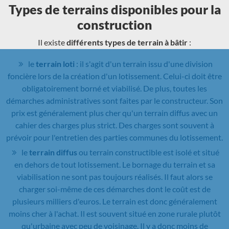
Types de terrains disponibles pour la
construction
Il existe
différents types de terrain à bâtir
:
le
terrain loti
: il s'agit d'un terrain issu d'une division
foncière lors de la création d'un lotissement. Celui-ci doit être
obligatoirement borné et viabilisé. De plus, toutes les
démarches administratives sont faites par le constructeur. Son
prix est généralement plus cher qu'un terrain diffus avec un
cahier des charges plus strict. Des charges sont souvent à
prévoir pour l'entretien des parties communes du lotissement.
le
terrain diffus
ou terrain constructible est isolé et situé
en dehors de tout lotissement. Le bornage du terrain et sa
viabilisation ne sont pas toujours réalisés. Il faut alors se
charger soi-même de ces démarches dont le coût est de
plusieurs milliers d'euros. Le terrain est donc généralement
moins cher à l'achat. Il est souvent situé en zone rurale plutôt
qu'urbaine avec peu de voisinage. Il y a donc moins de