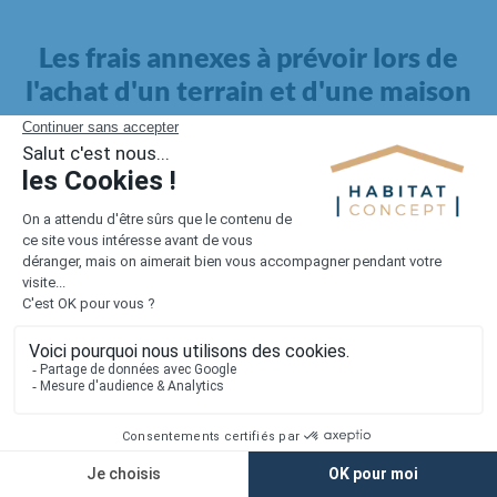
Les frais annexes à prévoir lors de
l'achat d'un terrain et d'une maison
Il faut également intégrer à votre budget, les
frais annexes
pour la maison
. Outre l'achat du terrain et la construction, il
faut prendre en compte la viabilisation si elle n'est pas
proposée par le constructeur. Les frais de raccordements et les
taxes éventuelles coûtent entre 5 000 et 15 000 euros selon la
localisation du terrain et son accès.
Quant aux
frais de notaire
, ils s'élèvent à 2 à 3 % pour l'achat
d'un logement neuf.
Lorsque vous vous tournez vers une maison existante, il sera
nécessaire de faire des travaux de rénovation. Ceux-ci sont
souvent coûteux et doivent être ajoutés au prix de l'achat