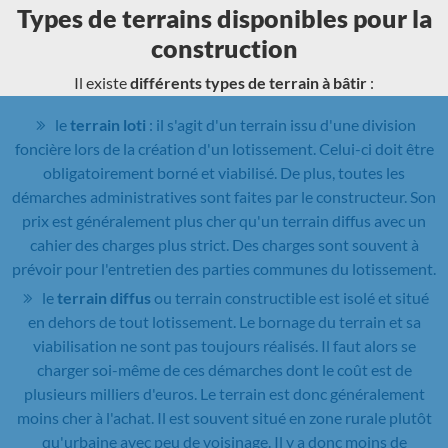
Types de terrains disponibles pour la
construction
Il existe
différents types de terrain à bâtir
:
le
terrain loti
: il s'agit d'un terrain issu d'une division
foncière lors de la création d'un lotissement. Celui-ci doit être
obligatoirement borné et viabilisé. De plus, toutes les
démarches administratives sont faites par le constructeur. Son
prix est généralement plus cher qu'un terrain diffus avec un
cahier des charges plus strict. Des charges sont souvent à
prévoir pour l'entretien des parties communes du lotissement.
le
terrain diffus
ou terrain constructible est isolé et situé
en dehors de tout lotissement. Le bornage du terrain et sa
viabilisation ne sont pas toujours réalisés. Il faut alors se
charger soi-même de ces démarches dont le coût est de
plusieurs milliers d'euros. Le terrain est donc généralement
moins cher à l'achat. Il est souvent situé en zone rurale plutôt
qu'urbaine avec peu de voisinage. Il y a donc moins de