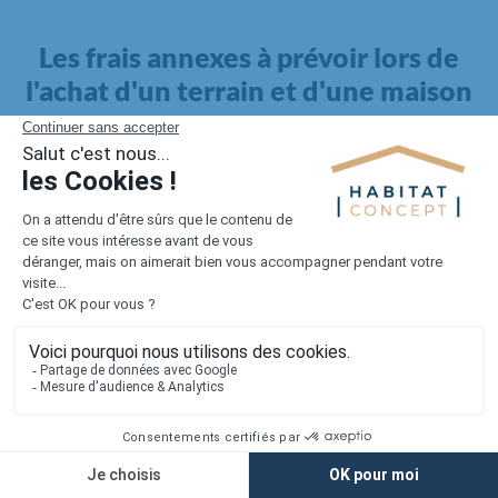
Les frais annexes à prévoir lors de
l'achat d'un terrain et d'une maison
Il faut également intégrer à votre budget, les
frais annexes
pour la maison
. Outre l'achat du terrain et la construction, il
faut prendre en compte la viabilisation si elle n'est pas
proposée par le constructeur. Les frais de raccordements et les
taxes éventuelles coûtent entre 5 000 et 15 000 euros selon la
localisation du terrain et son accès.
Quant aux
frais de notaire
, ils s'élèvent à 2 à 3 % pour l'achat
d'un logement neuf.
Lorsque vous vous tournez vers une maison existante, il sera
nécessaire de faire des travaux de rénovation. Ceux-ci sont
souvent coûteux et doivent être ajoutés au prix de l'achat