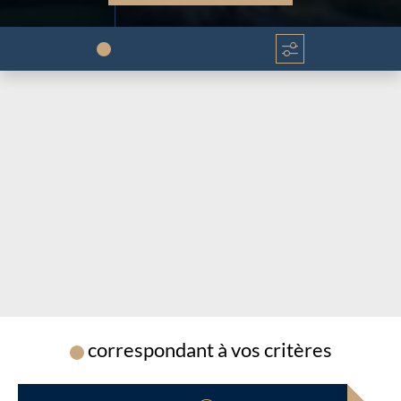
Chargement...
Chargement...
correspondant à vos critères
Chargement...