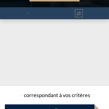
Chargement...
Chargement...
correspondant à vos critères
Chargement...