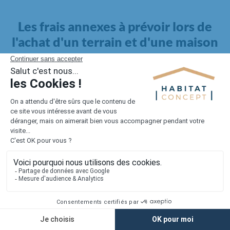
Les frais annexes à prévoir lors de
l'achat d'un terrain et d'une maison
Il faut également intégrer à votre budget, les
frais annexes
pour la maison
. Outre l'achat du terrain et la construction, il
faut prendre en compte la viabilisation si elle n'est pas
proposée par le constructeur. Les frais de raccordements et les
taxes éventuelles coûtent entre 5 000 et 15 000 euros selon la
localisation du terrain et son accès.
Quant aux
frais de notaire
, ils s'élèvent à 2 à 3 % pour l'achat
d'un logement neuf.
Lorsque vous vous tournez vers une maison existante, il sera
nécessaire de faire des travaux de rénovation. Ceux-ci sont
souvent coûteux et doivent être ajoutés au prix de l'achat