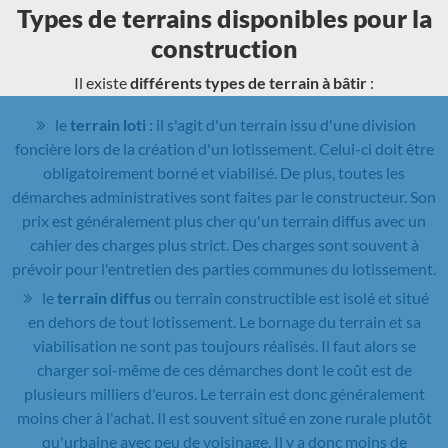
Types de terrains disponibles pour la
construction
Il existe
différents types de terrain à bâtir
:
le
terrain loti
: il s'agit d'un terrain issu d'une division
foncière lors de la création d'un lotissement. Celui-ci doit être
obligatoirement borné et viabilisé. De plus, toutes les
démarches administratives sont faites par le constructeur. Son
prix est généralement plus cher qu'un terrain diffus avec un
cahier des charges plus strict. Des charges sont souvent à
prévoir pour l'entretien des parties communes du lotissement.
le
terrain diffus
ou terrain constructible est isolé et situé
en dehors de tout lotissement. Le bornage du terrain et sa
viabilisation ne sont pas toujours réalisés. Il faut alors se
charger soi-même de ces démarches dont le coût est de
plusieurs milliers d'euros. Le terrain est donc généralement
moins cher à l'achat. Il est souvent situé en zone rurale plutôt
qu'urbaine avec peu de voisinage. Il y a donc moins de