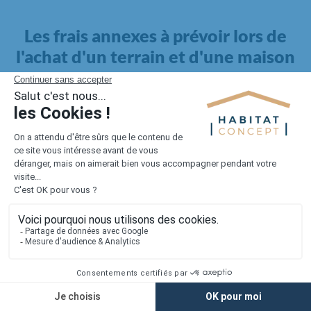
Les frais annexes à prévoir lors de
l'achat d'un terrain et d'une maison
Il faut également intégrer à votre budget, les
frais annexes
pour la maison
. Outre l'achat du terrain et la construction, il
faut prendre en compte la viabilisation si elle n'est pas
proposée par le constructeur. Les frais de raccordements et les
taxes éventuelles coûtent entre 5 000 et 15 000 euros selon la
localisation du terrain et son accès.
Quant aux
frais de notaire
, ils s'élèvent à 2 à 3 % pour l'achat
d'un logement neuf.
Lorsque vous vous tournez vers une maison existante, il sera
nécessaire de faire des travaux de rénovation. Ceux-ci sont
souvent coûteux et doivent être ajoutés au prix de l'achat