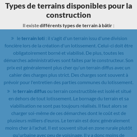
Types de terrains disponibles pour la
construction
Il existe
différents types de terrain à bâtir
:
le
terrain loti
: il s'agit d'un terrain issu d'une division
foncière lors de la création d'un lotissement. Celui-ci doit être
obligatoirement borné et viabilisé. De plus, toutes les
démarches administratives sont faites par le constructeur. Son
prix est généralement plus cher qu'un terrain diffus avec un
cahier des charges plus strict. Des charges sont souvent à
prévoir pour l'entretien des parties communes du lotissement.
le
terrain diffus
ou terrain constructible est isolé et situé
en dehors de tout lotissement. Le bornage du terrain et sa
viabilisation ne sont pas toujours réalisés. Il faut alors se
charger soi-même de ces démarches dont le coût est de
plusieurs milliers d'euros. Le terrain est donc généralement
moins cher à l'achat. Il est souvent situé en zone rurale plutôt
qu'urbaine avec peu de voisinage. Il y a donc moins de