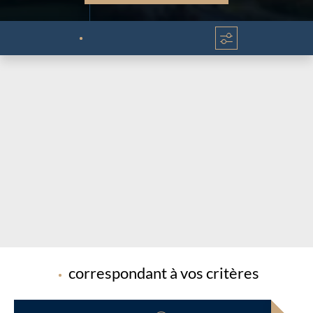
Chargement...
Chargement...
correspondant à vos critères
Chargement...