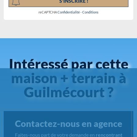
S'INSCRIRE !
reCAPTCHA
Confidentialité
-
Conditions
Intéressé par cette
maison + terrain à
Guilmécourt ?
Contactez-nous en agence
Faites-nous part de votre demande en
rencontrant