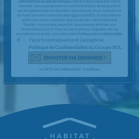
informations au sein du Groupe
à des fins de prospection à tout
moment. Vous pouvez exercer ces droits et pour toute question
sur le traitement de vos données, vous pouvez nous contacter en
écrivant à service communication@groupebdl.fr. Si vous estimez,
après nous avoir contactés, que vos droits « informatique et
libertés » ne sont pas respectés, vous pouvez adresser une
réclamation à la Cnil. Pour en savoir plus sur la gestion de vos
données et vos droits, consultez notre
Politique de Confidentialité
.
J'ai pris connaissance et j'accepte la
Politique de Confidentialité
du Groupe BDL.
ENVOYER MA DEMANDE !
reCAPTCHA
Confidentialité
-
Conditions