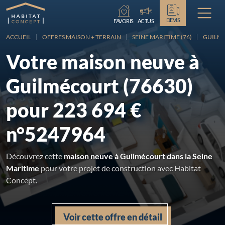
Chargement...
DEVIS
FAVORIS
ACTUS
ACCUEIL
OFFRES MAISON + TERRAIN
SEINE MARITIME (76)
GUILM
Votre maison neuve à
Guilmécourt (76630)
pour 223 694 €
n°5247964
Découvrez cette
maison neuve à Guilmécourt dans la Seine
Maritime
pour votre projet de construction avec Habitat
Concept.
Voir cette offre en détail