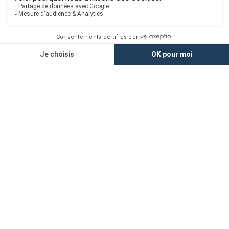
Nos agences
Nos maisons
Maisons + Terrains
Terrains à vendre
Financement
Devis construction maison
Filiales
Chargement...
Retrouvez-nous sur