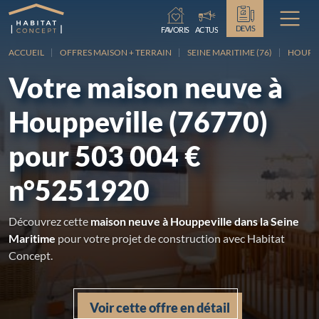
Chargement...
DEVIS
FAVORIS
ACTUS
ACCUEIL
OFFRES MAISON + TERRAIN
SEINE MARITIME (76)
HOUPPE
Votre maison neuve à
Houppeville (76770)
pour 503 004 €
n°5251920
Découvrez cette
maison neuve à Houppeville dans la Seine
Maritime
pour votre projet de construction avec Habitat
Concept.
Voir cette offre en détail