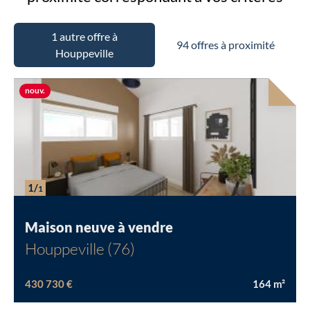
1 autre offre à
94 offres à proximité
Houppeville
Nouvelle offre
nouv.
Chargement...
1/
1
Maison neuve à vendre
Houppeville (76)
430 730 €
164
m²