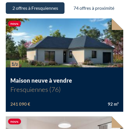
2 offres à Fresquiennes
74 offres à proximité
Nouvelle offre
nouv.
1/
2
Maison neuve à vendre
Fresquiennes (76)
241 090 €
92
m²
Chargement...
Nouvelle offre
nouv.