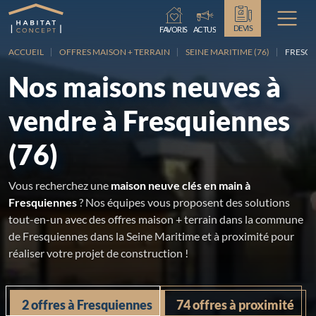
Chargement...
DEVIS
FAVORIS
ACTUS
ACCUEIL
OFFRES MAISON + TERRAIN
SEINE MARITIME (76)
FRESQ
Nos maisons neuves à
vendre à Fresquiennes
(76)
Vous recherchez une
maison neuve clés en main à
Fresquiennes
? Nos équipes vous proposent des solutions
tout-en-un avec des offres maison + terrain dans la commune
de Fresquiennes dans la Seine Maritime et à proximité pour
réaliser votre projet de construction !
2 offres à Fresquiennes
74 offres à proximité