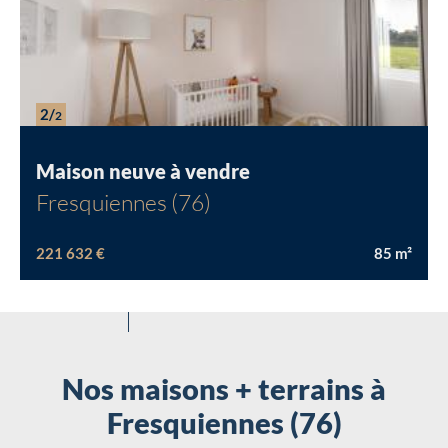
2/
2
Maison neuve à vendre
Fresquiennes (76)
221 632 €
85
m²
Nos maisons + terrains à
Fresquiennes (76)