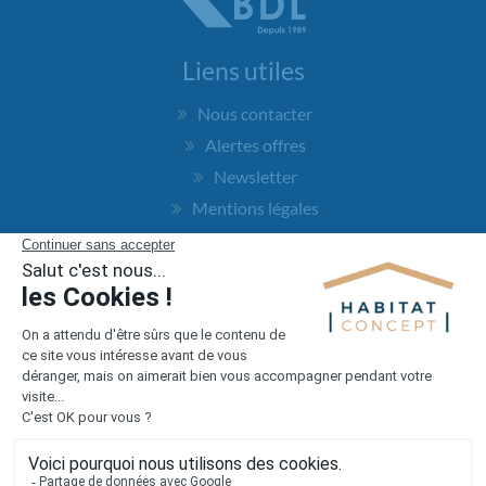
Liens utiles
Nous contacter
Alertes offres
Newsletter
Mentions légales
Vie privée
Plan du site
Accès rapide
Nos agences
Nos maisons
Maisons + Terrains
Terrains à vendre