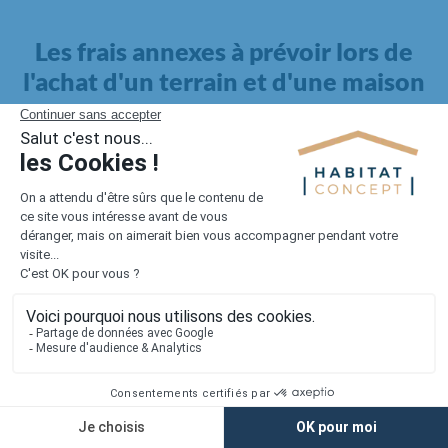
Les frais annexes à prévoir lors de
l'achat d'un terrain et d'une maison
Il faut également intégrer à votre budget, les
frais annexes
pour la maison
. Outre l'achat du terrain et la construction, il
faut prendre en compte la viabilisation si elle n'est pas
proposée par le constructeur. Les frais de raccordements et les
taxes éventuelles coûtent entre 5 000 et 15 000 euros selon la
localisation du terrain et son accès.
Quant aux
frais de notaire
, ils s'élèvent à 2 à 3 % pour l'achat
d'un logement neuf.
Lorsque vous vous tournez vers une maison existante, il sera
nécessaire de faire des travaux de rénovation. Ceux-ci sont
souvent coûteux et doivent être ajoutés au prix de l'achat