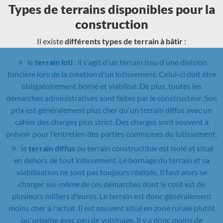
Types de terrains disponibles pour la
construction
Il existe
différents types de terrain à bâtir
:
le
terrain loti
: il s'agit d'un terrain issu d'une division
foncière lors de la création d'un lotissement. Celui-ci doit être
obligatoirement borné et viabilisé. De plus, toutes les
démarches administratives sont faites par le constructeur. Son
prix est généralement plus cher qu'un terrain diffus avec un
cahier des charges plus strict. Des charges sont souvent à
prévoir pour l'entretien des parties communes du lotissement.
le
terrain diffus
ou terrain constructible est isolé et situé
en dehors de tout lotissement. Le bornage du terrain et sa
viabilisation ne sont pas toujours réalisés. Il faut alors se
charger soi-même de ces démarches dont le coût est de
plusieurs milliers d'euros. Le terrain est donc généralement
moins cher à l'achat. Il est souvent situé en zone rurale plutôt
qu'urbaine avec peu de voisinage. Il y a donc moins de