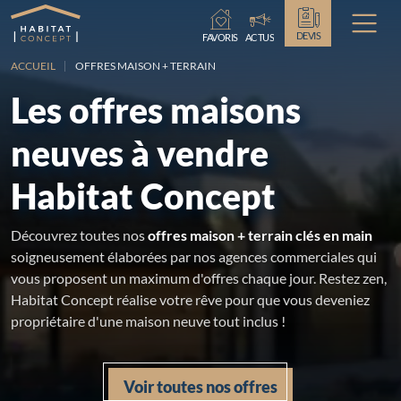
Chargement...
DEVIS
FAVORIS
ACTUS
ACCUEIL
OFFRES MAISON + TERRAIN
Les offres maisons
neuves à vendre
Habitat Concept
Découvrez toutes nos
offres maison + terrain clés en main
soigneusement élaborées par nos agences commerciales qui
vous proposent un maximum d'offres chaque jour. Restez zen,
Habitat Concept réalise votre rêve pour que vous deveniez
propriétaire d'une maison neuve tout inclus !
Voir toutes nos offres