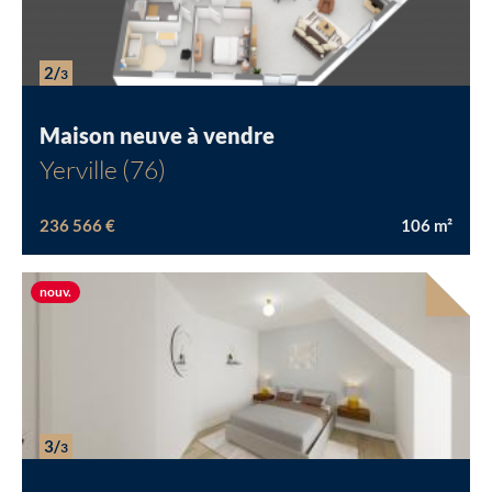
Chargement...
2/
3
Maison neuve à vendre
Yerville (76)
236 566 €
106
m²
Nouvelle offre
nouv.
3/
3