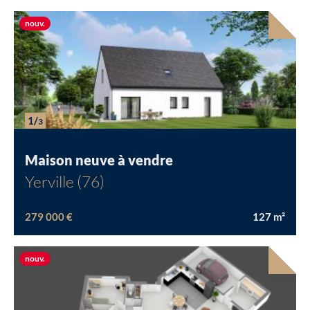
Nouvelle offre
nouv.
1/
3
Maison neuve à vendre
Yerville (76)
279 000 €
127
m²
Nouvelle offre
nouv.