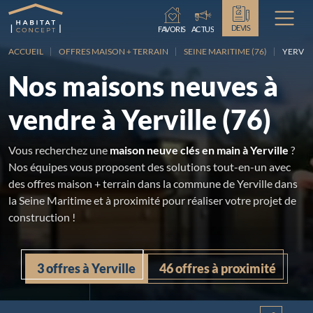
Chargement...
DEVIS
FAVORIS
ACTUS
ACCUEIL
OFFRES MAISON + TERRAIN
SEINE MARITIME (76)
YERVIL
Nos maisons neuves à
vendre à Yerville (76)
Vous recherchez une
maison neuve clés en main à Yerville
?
Nos équipes vous proposent des solutions tout-en-un avec
des offres maison + terrain dans la commune de Yerville dans
la Seine Maritime et à proximité pour réaliser votre projet de
construction !
3 offres à Yerville
46 offres à proximité