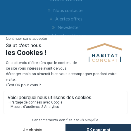
Nous contacter
Alertes offres
Newsletter
Mentions légales
Vie privée
Plan du site
Accès rapide
Nos agences
Nos maisons
Maisons + Terrains
Terrains à vendre
Financement
Devis construction maison