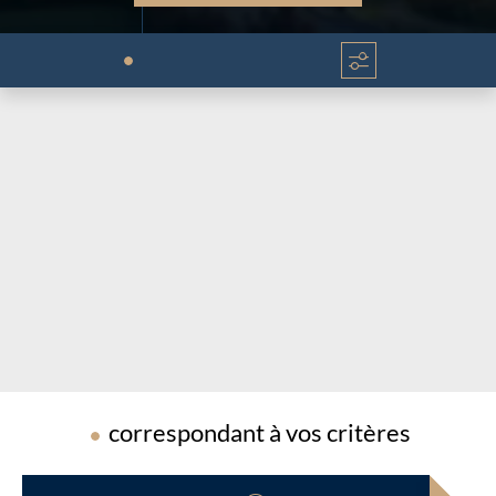
Chargement...
Chargement...
correspondant à vos critères
Chargement...