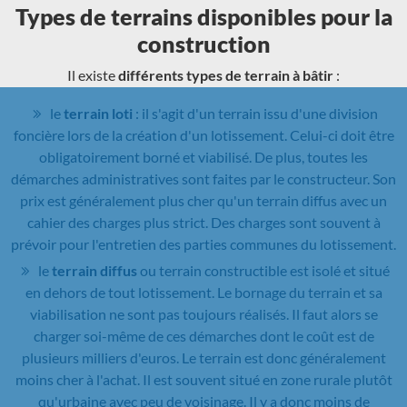
Types de terrains disponibles pour la
construction
Il existe
différents types de terrain à bâtir
:
le
terrain loti
: il s'agit d'un terrain issu d'une division
foncière lors de la création d'un lotissement. Celui-ci doit être
obligatoirement borné et viabilisé. De plus, toutes les
démarches administratives sont faites par le constructeur. Son
prix est généralement plus cher qu'un terrain diffus avec un
cahier des charges plus strict. Des charges sont souvent à
prévoir pour l'entretien des parties communes du lotissement.
le
terrain diffus
ou terrain constructible est isolé et situé
en dehors de tout lotissement. Le bornage du terrain et sa
viabilisation ne sont pas toujours réalisés. Il faut alors se
charger soi-même de ces démarches dont le coût est de
plusieurs milliers d'euros. Le terrain est donc généralement
moins cher à l'achat. Il est souvent situé en zone rurale plutôt
qu'urbaine avec peu de voisinage. Il y a donc moins de