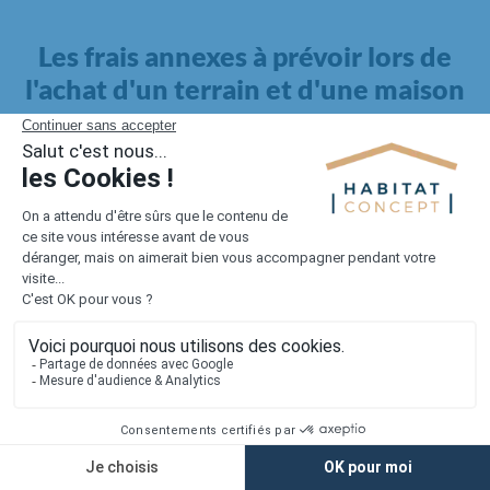
Les frais annexes à prévoir lors de
l'achat d'un terrain et d'une maison
Il faut également intégrer à votre budget, les
frais annexes
pour la maison
. Outre l'achat du terrain et la construction, il
faut prendre en compte la viabilisation si elle n'est pas
proposée par le constructeur. Les frais de raccordements et les
taxes éventuelles coûtent entre 5 000 et 15 000 euros selon la
localisation du terrain et son accès.
Quant aux
frais de notaire
, ils s'élèvent à 2 à 3 % pour l'achat
d'un logement neuf.
Lorsque vous vous tournez vers une maison existante, il sera
nécessaire de faire des travaux de rénovation. Ceux-ci sont
souvent coûteux et doivent être ajoutés au prix de l'achat