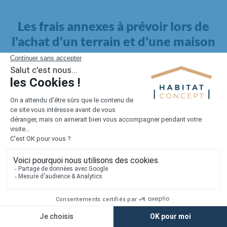
Les frais annexes à prévoir lors de
l'achat d'un terrain et d'une maison
Il faut également intégrer à votre budget, les
frais annexes
pour la maison
. Outre l'achat du terrain et la construction, il
faut prendre en compte la viabilisation si elle n'est pas
proposée par le constructeur. Les frais de raccordements et les
taxes éventuelles coûtent entre 5 000 et 15 000 euros selon la
localisation du terrain et son accès.
Quant aux
frais de notaire
, ils s'élèvent à 2 à 3 % pour l'achat
d'un logement neuf.
Lorsque vous vous tournez vers une maison existante, il sera
nécessaire de faire des travaux de rénovation. Ceux-ci sont
souvent coûteux et doivent être ajoutés au prix de l'achat