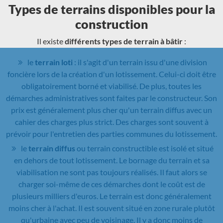
Types de terrains disponibles pour la
construction
Il existe
différents types de terrain à bâtir
:
le
terrain loti
: il s'agit d'un terrain issu d'une division
foncière lors de la création d'un lotissement. Celui-ci doit être
obligatoirement borné et viabilisé. De plus, toutes les
démarches administratives sont faites par le constructeur. Son
prix est généralement plus cher qu'un terrain diffus avec un
cahier des charges plus strict. Des charges sont souvent à
prévoir pour l'entretien des parties communes du lotissement.
le
terrain diffus
ou terrain constructible est isolé et situé
en dehors de tout lotissement. Le bornage du terrain et sa
viabilisation ne sont pas toujours réalisés. Il faut alors se
charger soi-même de ces démarches dont le coût est de
plusieurs milliers d'euros. Le terrain est donc généralement
moins cher à l'achat. Il est souvent situé en zone rurale plutôt
qu'urbaine avec peu de voisinage. Il y a donc moins de