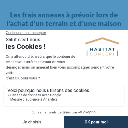
Les frais annexes à prévoir lors de
l'achat d'un terrain et d'une maison
Il faut également intégrer à votre budget, les
frais annexes
pour la maison
. Outre l'achat du terrain et la construction, il
faut prendre en compte la viabilisation si elle n'est pas
proposée par le constructeur. Les frais de raccordements et les
taxes éventuelles coûtent entre 5 000 et 15 000 euros selon la
localisation du terrain et son accès.
Quant aux
frais de notaire
, ils s'élèvent à 2 à 3 % pour l'achat
d'un logement neuf.
Lorsque vous vous tournez vers une maison existante, il sera
nécessaire de faire des travaux de rénovation. Ceux-ci sont
souvent coûteux et doivent être ajoutés au prix de l'achat