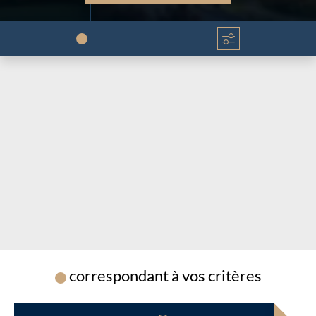
Chargement...
Chargement...
correspondant à vos critères
Chargement...