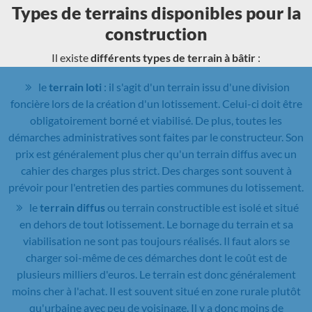
Types de terrains disponibles pour la
construction
Il existe
différents types de terrain à bâtir
:
le
terrain loti
: il s'agit d'un terrain issu d'une division
foncière lors de la création d'un lotissement. Celui-ci doit être
obligatoirement borné et viabilisé. De plus, toutes les
démarches administratives sont faites par le constructeur. Son
prix est généralement plus cher qu'un terrain diffus avec un
cahier des charges plus strict. Des charges sont souvent à
prévoir pour l'entretien des parties communes du lotissement.
le
terrain diffus
ou terrain constructible est isolé et situé
en dehors de tout lotissement. Le bornage du terrain et sa
viabilisation ne sont pas toujours réalisés. Il faut alors se
charger soi-même de ces démarches dont le coût est de
plusieurs milliers d'euros. Le terrain est donc généralement
moins cher à l'achat. Il est souvent situé en zone rurale plutôt
qu'urbaine avec peu de voisinage. Il y a donc moins de