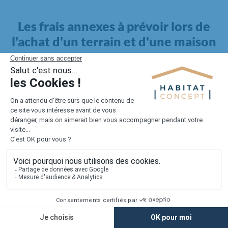
Les frais annexes à prévoir lors de
l'achat d'un terrain et d'une maison
Il faut également intégrer à votre budget, les
frais annexes
pour la maison
. Outre l'achat du terrain et la construction, il
faut prendre en compte la viabilisation si elle n'est pas
proposée par le constructeur. Les frais de raccordements et les
taxes éventuelles coûtent entre 5 000 et 15 000 euros selon la
localisation du terrain et son accès.
Quant aux
frais de notaire
, ils s'élèvent à 2 à 3 % pour l'achat
d'un logement neuf.
Lorsque vous vous tournez vers une maison existante, il sera
nécessaire de faire des travaux de rénovation. Ceux-ci sont
souvent coûteux et doivent être ajoutés au prix de l'achat