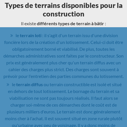
Types de terrains disponibles pour la
construction
Il existe
différents types de terrain à bâtir
:
le
terrain loti
: il s'agit d'un terrain issu d'une division
foncière lors de la création d'un lotissement. Celui-ci doit être
obligatoirement borné et viabilisé. De plus, toutes les
démarches administratives sont faites par le constructeur. Son
prix est généralement plus cher qu'un terrain diffus avec un
cahier des charges plus strict. Des charges sont souvent à
prévoir pour l'entretien des parties communes du lotissement.
le
terrain diffus
ou terrain constructible est isolé et situé
en dehors de tout lotissement. Le bornage du terrain et sa
viabilisation ne sont pas toujours réalisés. Il faut alors se
charger soi-même de ces démarches dont le coût est de
plusieurs milliers d'euros. Le terrain est donc généralement
moins cher à l'achat. Il est souvent situé en zone rurale plutôt
qu'urbaine avec peu de voisinage. Il y a donc moins de