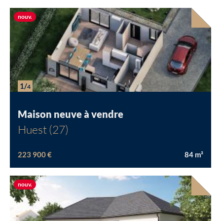
Nouvelle offre
nouv.
1/
4
Maison neuve à vendre
Huest (27)
223 900 €
84
m²
Nouvelle offre
nouv.