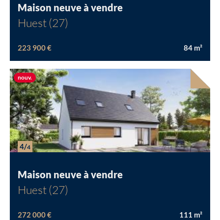
Maison neuve à vendre
Huest (27)
223 900 €
84
m²
Nouvelle offre
nouv.
4/
4
Maison neuve à vendre
Huest (27)
272 000 €
111
m²