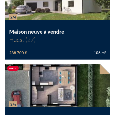
2/
4
Maison neuve à vendre
Huest (27)
288 700 €
106
m²
Chargement...
Nouvelle offre
nouv.
3/
4