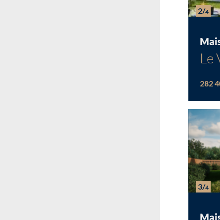
2/
4
Mai
Le 
282 4
3/
4
Mai