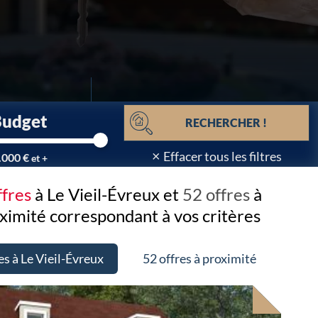
Budget
RECHERCHER !
×
Effacer tous les filtres
.000 €
et +
ffres
à Le Vieil-Évreux et
52 offres
à
ximité
correspondant à vos critères
es à Le Vieil-Évreux
52 offres à proximité
velle offre