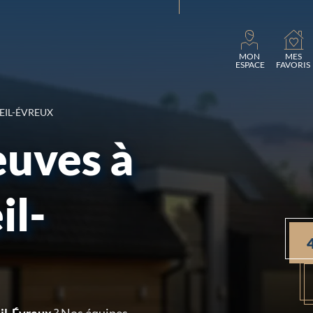
Charg
MON
MES
ESPACE
FAVORIS
IEIL-ÉVREUX
euves à
il-