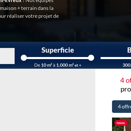
eil-Évreux
? Nos équipes
maison + terrain dans la
ur réaliser votre projet de
Superficie
Chargement...
De
10 m²
à
1.000 m²
300
et +
4 o
pro
4 offr
Nou
nouv.