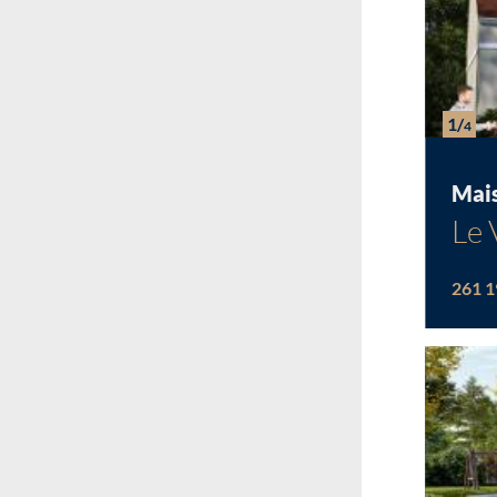
1/
4
Mai
Le 
261 1