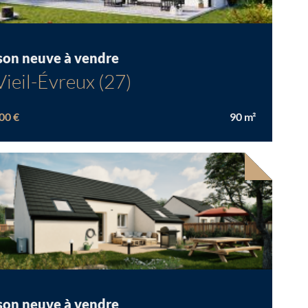
son neuve à vendre
Vieil-Évreux (27)
00 €
90
m²
Chargement...
son neuve à vendre