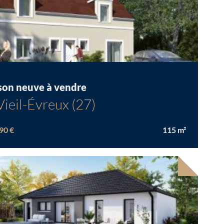
son neuve à vendre
Vieil-Évreux (27)
90 €
115
m²