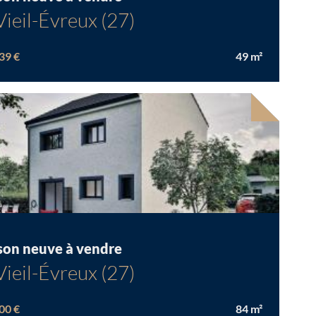
Vieil-Évreux (27)
39 €
49
m²
son neuve à vendre
Vieil-Évreux (27)
00 €
84
m²