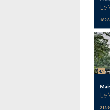
Le 
182 8
4/
4
Mai
Le 
213 9