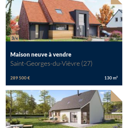
3/
4
Maison neuve à vendre
Saint-Georges-du-Vièvre (27)
289 500 €
130
m²