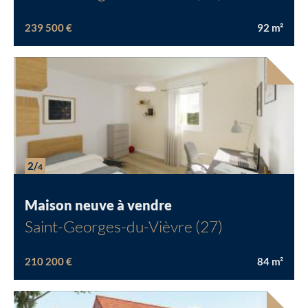
239 500 €
92
m²
2/
4
Maison neuve à vendre
Saint-Georges-du-Vièvre (27)
210 200 €
84
m²
Chargement...