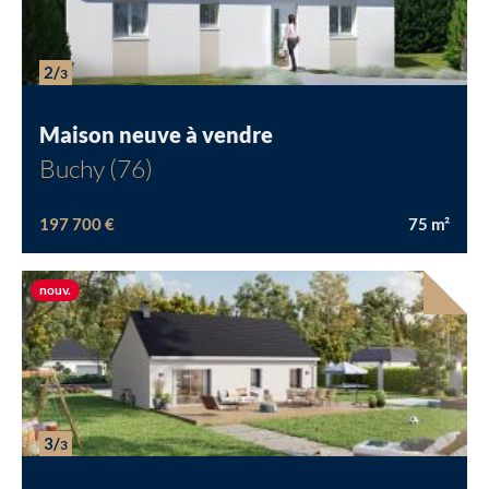
Chargement...
2/
3
Maison neuve à vendre
Buchy (76)
197 700 €
75
m²
Nouvelle offre
nouv.
3/
3