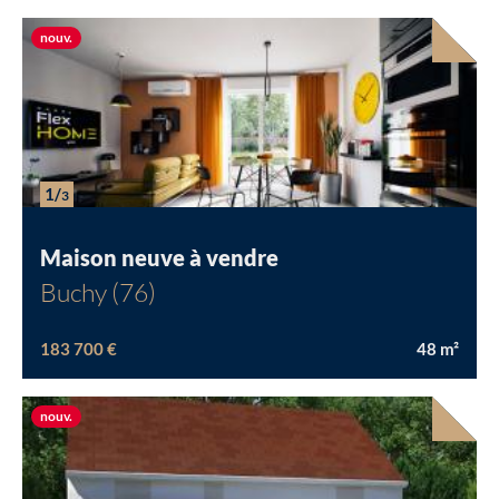
Nouvelle offre
nouv.
1/
3
Maison neuve à vendre
Buchy (76)
183 700 €
48
m²
Nouvelle offre
nouv.