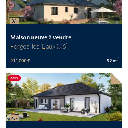
3/
4
Maison neuve à vendre
Forges-les-Eaux (76)
211 000 €
92
m²
Nouvelle offre
nouv.
4/
4