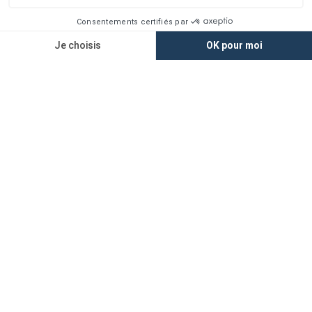
Alertes offres
Newsletter
Mentions légales
Vie privée
Plan du site
Accès rapide
Nos agences
Nos maisons
Maisons + Terrains
Terrains à vendre
Financement
Devis construction maison