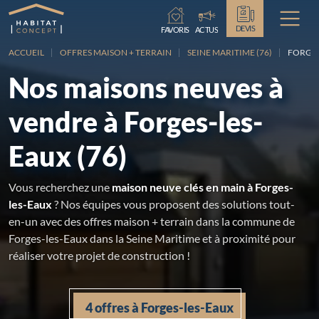
Chargement...
DEVIS
FAVORIS
ACTUS
ACCUEIL
OFFRES MAISON + TERRAIN
SEINE MARITIME (76)
FORGES
Nos maisons neuves à
vendre à Forges-les-
Eaux (76)
Vous recherchez une
maison neuve clés en main à Forges-
les-Eaux
? Nos équipes vous proposent des solutions tout-
en-un avec des offres maison + terrain dans la commune de
Forges-les-Eaux dans la Seine Maritime et à proximité pour
réaliser votre projet de construction !
4 offres à Forges-les-Eaux