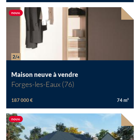
Nouvelle offre
nouv.
2/
4
Maison neuve à vendre
Forges-les-Eaux (76)
187 000 €
74
m²
Chargement...
Nouvelle offre
nouv.