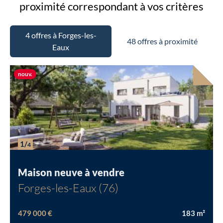
proximité
correspondant à vos critères
4 offres à Forges-les-
48 offres à proximité
Eaux
Nouvelle offre
nouv.
1/
4
Maison neuve à vendre
Forges-les-Eaux (76)
479 000 €
183
m²