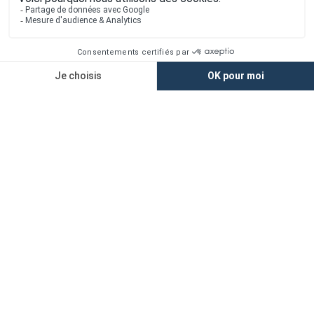
Nos agences
Nos maisons
Maisons + Terrains
Terrains à vendre
Financement
Devis construction maison
Filiales
Chargement...
Retrouvez-nous sur