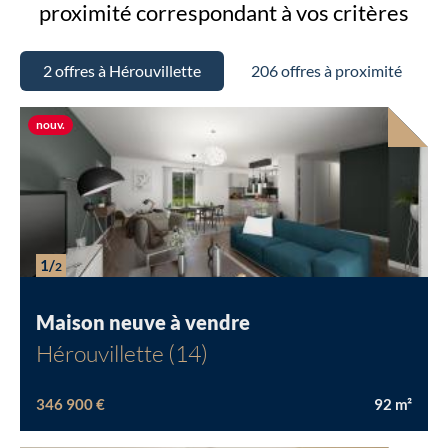
proximité
correspondant à vos critères
2 offres à Hérouvillette
206 offres à proximité
Nouvelle offre
nouv.
1/
2
Maison neuve à vendre
Hérouvillette (14)
346 900 €
92
m²
Chargement...