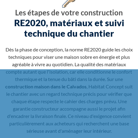
Les étapes de votre construction
RE2020, matériaux et suivi
technique du chantier
Dès la phase de conception, la norme RE2020 guide les choix
techniques pour viser une maison sobre en énergie et plus
agréable à vivre au quotidien. La qualité des matériaux
compte autant que l'isolation, car elle conditionne le confort
thermique et la tenue du bâti dans la durée. Sur une
construction maison dans le Calvados
, Habitat Concept suit
le chantier avec un regard technique précis pour vérifier que
chaque étape respecte le cahier des charges prévu. Une
garantie constructeur accompagne aussi le projet afin
d'encadrer la livraison finale. Ce niveau d'exigence convient
particulièrement aux acheteurs qui recherchent une base
sérieuse avant d'aménager leur intérieur.