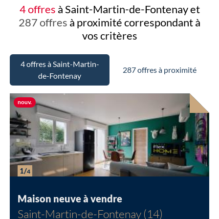
4 offres
à Saint-Martin-de-Fontenay et
287 offres
à proximité
correspondant à
vos critères
4 offres à Saint-Martin-
287 offres à proximité
de-Fontenay
Nouvelle offre
nouv.
1/
4
Maison neuve à vendre
Saint-Martin-de-Fontenay (14)