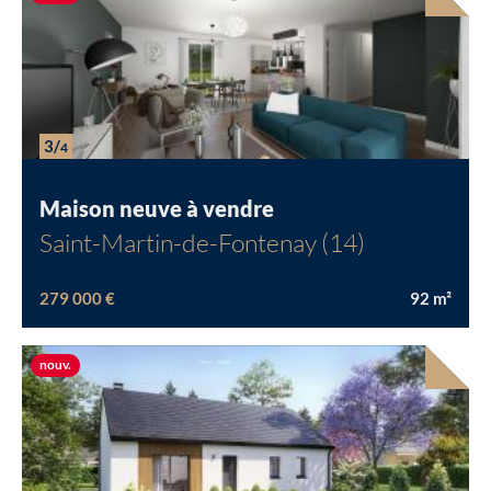
3/
4
Maison neuve à vendre
Saint-Martin-de-Fontenay (14)
279 000 €
92
m²
Nouvelle offre
nouv.