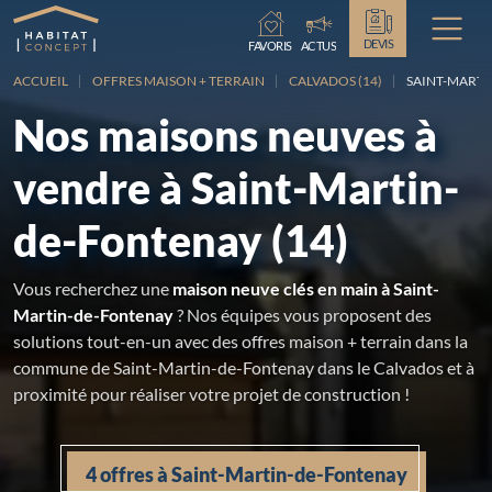
Chargement...
DEVIS
FAVORIS
ACTUS
ACCUEIL
OFFRES MAISON + TERRAIN
CALVADOS (14)
SAINT-MART
Nos maisons neuves à
vendre à Saint-Martin-
de-Fontenay (14)
Vous recherchez une
maison neuve clés en main à Saint-
Martin-de-Fontenay
? Nos équipes vous proposent des
solutions tout-en-un avec des offres maison + terrain dans la
commune de Saint-Martin-de-Fontenay dans le Calvados et à
proximité pour réaliser votre projet de construction !
4 offres à Saint-Martin-de-Fontenay