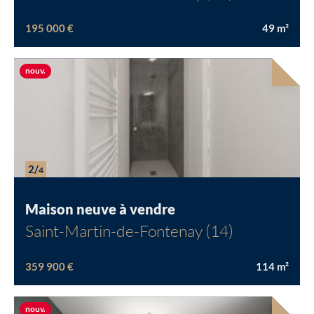
195 000 €
49
m²
Nouvelle offre
nouv.
2/
4
Maison neuve à vendre
Saint-Martin-de-Fontenay (14)
359 900 €
114
m²
Chargement...
Nouvelle offre
nouv.