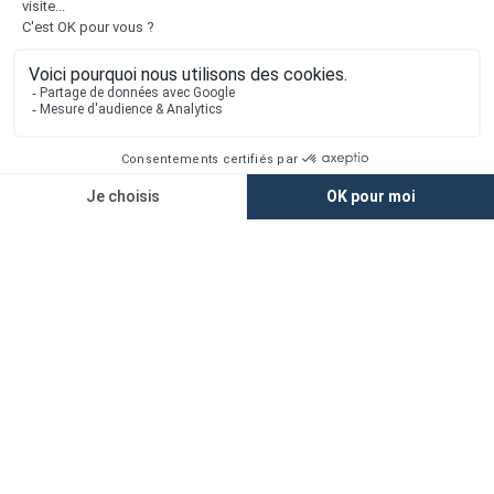
Liens utiles
Nous contacter
Alertes offres
Newsletter
Mentions légales
Vie privée
Plan du site
Accès rapide
Nos agences
Nos maisons
Maisons + Terrains
Terrains à vendre
Financement