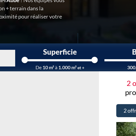
n-l'Abbé
? Nos équipes vous
n + terrain dans la
ximité pour réaliser votre
Superficie
Chargement...
De
10 m²
à
1.000 m²
300
et +
2 
pro
2 off