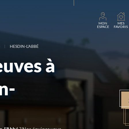
Charg
MON
MES
ESPACE
FAVORIS
)
HESDIN-L'ABBÉ
euves à
n-