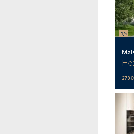
1/
2
Mai
Hes
273 0