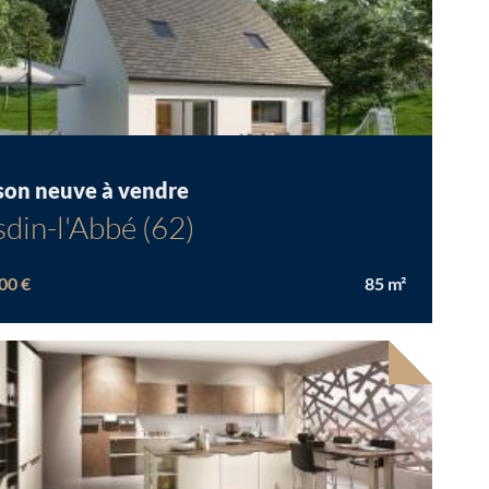
son neuve à vendre
din-l'Abbé (62)
00 €
85
m²
Chargement...