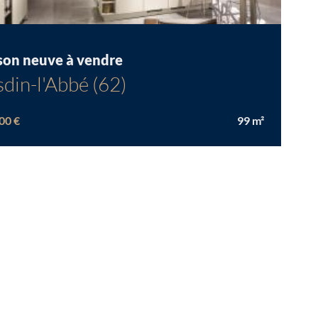
son neuve à vendre
din-l'Abbé (62)
00 €
99
m²