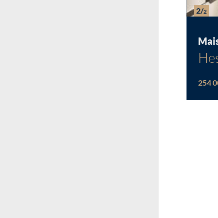
2/
2
Mai
Hes
254 0