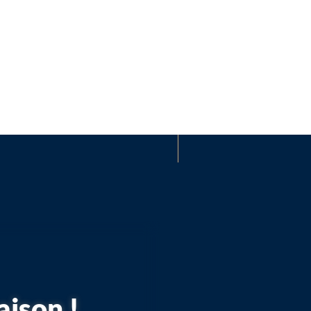
aison !