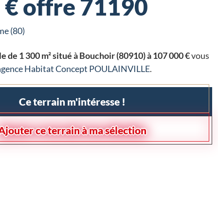
 € offre 71190
e (80)
le de 1 300 m² situé à Bouchoir (80910) à 107 000 €
vous
agence Habitat Concept POULAINVILLE
.
Ce terrain m'intéresse !
Ajouter ce terrain à ma sélection