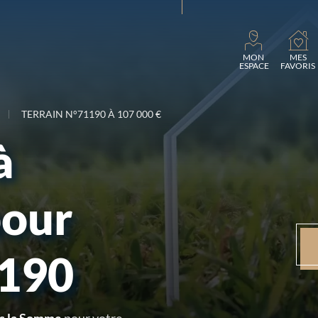
Charg
MON
MES
ESPACE
FAVORIS
TERRAIN N°71190 À 107 000 €
à
pour
1190