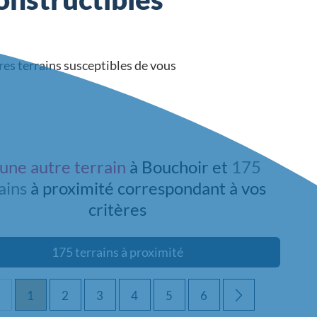
res terrains susceptibles de vous
une autre terrain
à Bouchoir et
175
ains
à proximité
correspondant à vos
critères
175 terrains à proximité
1
2
3
4
5
6