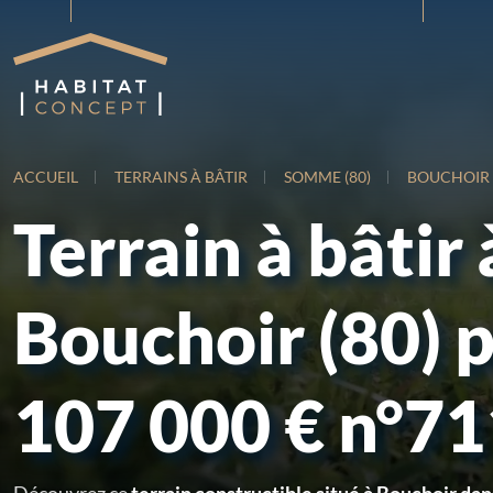
ACCUEIL
TERRAINS À BÂTIR
SOMME (80)
BOUCHOIR
Terrain à bâtir 
Bouchoir (80) 
107 000 € n°7