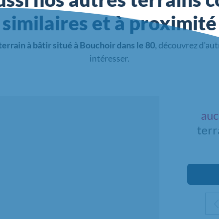
similaires et à proximité
terrain à bâtir situé à Bouchoir dans le 80
, découvrez d'aut
intéresser.
auc
terr