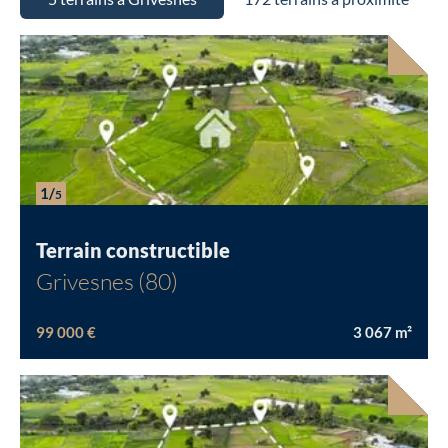
1/
5
Terrain constructible
Grivesnes (80)
99 000 €
3 067
m²