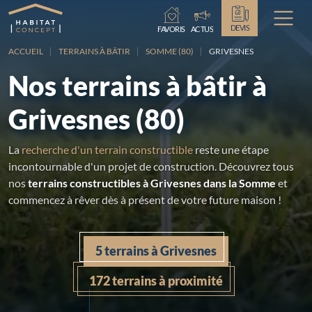
Chargement...
DEVIS
FAVORIS
ACTUS
ACCUEIL
TERRAINS À BÂTIR
SOMME (80)
GRIVESNES
Nos terrains à bâtir à
Grivesnes (80)
La
recherche d'un terrain constructible
reste une étape
incontournable d'un projet de construction. Découvrez tous
nos
terrains constructibles à Grivesnes dans la Somme
et
commencez à rêver dès à présent de votre future maison !
5 terrains à Grivesnes
172 terrains à proximité