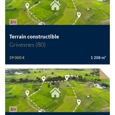
2/
5
Terrain constructible
Grivesnes (80)
39 000 €
1 208
m²
Chargement...
3/
5