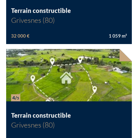
Terrain constructible
Grivesnes (80)
32 000 €
1 059
m²
4/
5
Terrain constructible
Grivesnes (80)