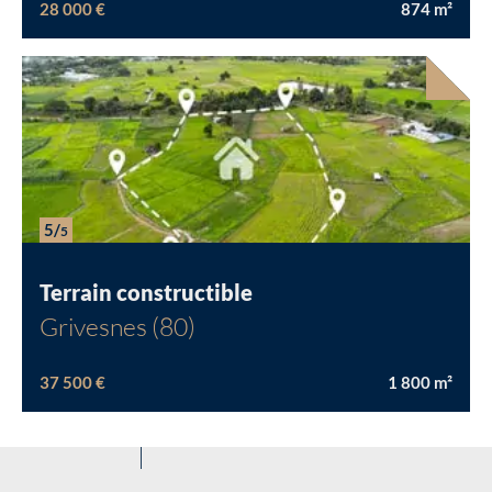
28 000 €
874
m²
5/
5
Terrain constructible
Grivesnes (80)
37 500 €
1 800
m²