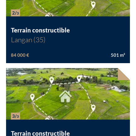
Chargement...
2/
3
Terrain constructible
Langan (35)
84 000 €
501
m²
3/
3
Terrain constructible