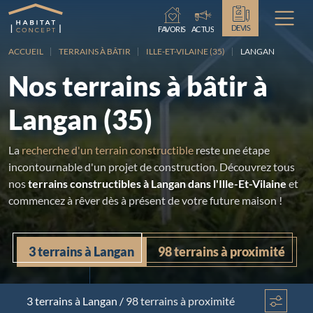
Chargement...
DEVIS
FAVORIS
ACTUS
ACCUEIL
TERRAINS À BÂTIR
ILLE-ET-VILAINE (35)
LANGAN
Nos terrains à bâtir à
Langan (35)
La
recherche d'un terrain constructible
reste une étape
incontournable d'un projet de construction. Découvrez tous
nos
terrains constructibles à Langan dans l'Ille-Et-Vilaine
et
commencez à rêver dès à présent de votre future maison !
3 terrains à Langan
98 terrains à proximité
3 terrains
à Langan
/
98 terrains à proximité