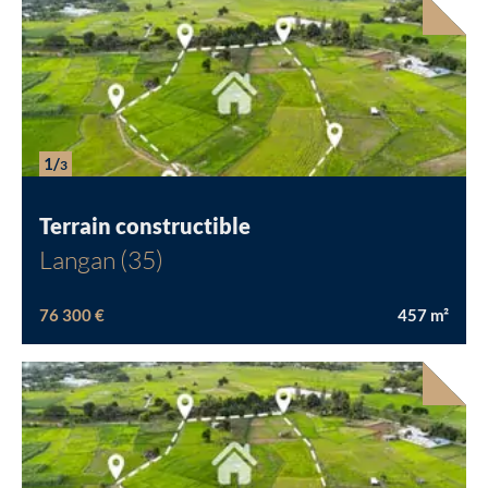
1/
3
Terrain constructible
Langan (35)
76 300 €
457
m²