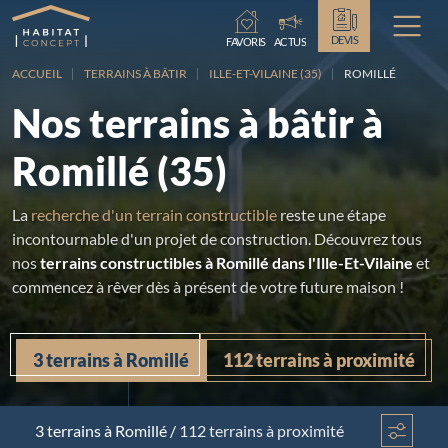
Chargement...
DEVIS
FAVORIS
ACTUS
ACCUEIL
TERRAINS À BÂTIR
ILLE-ET-VILAINE (35)
ROMILLÉ
Nos terrains à bâtir à
Romillé (35)
La
recherche d'un terrain constructible
reste une étape
incontournable d'un projet de construction. Découvrez tous
nos
terrains constructibles à Romillé dans l'Ille-Et-Vilaine
et
commencez à rêver dès à présent de votre future maison !
3 terrains à Romillé
112 terrains à proximité
3 terrains
à Romillé
/
112 terrains à proximité