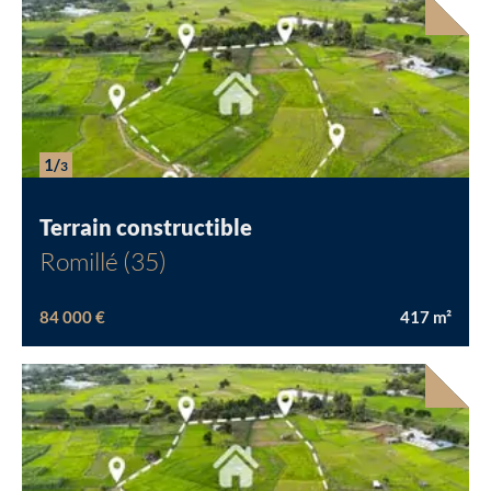
1/
3
Terrain constructible
Romillé (35)
84 000 €
417
m²