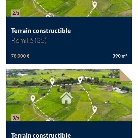
Chargement...
2/
3
Terrain constructible
Romillé (35)
78 000 €
390
m²
3/
3
Terrain constructible