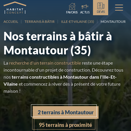
Chargement...
DEVIS
FAVORIS
ACTUS
ACCUEIL
TERRAINS À BÂTIR
ILLE-ET-VILAINE (35)
MONTAUTOUR
Nos terrains à bâtir à
Montautour (35)
La
recherche d'un terrain constructible
reste une étape
incontournable d'un projet de construction. Découvrez tous
nos
terrains constructibles à Montautour dans l'Ille-Et-
Vilaine
et commencez à rêver dès à présent de votre future
maison !
2 terrains à Montautour
95 terrains à proximité