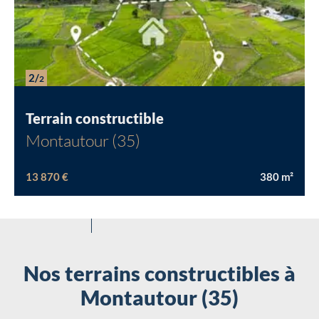
2/
2
Terrain constructible
Montautour (35)
13 870 €
380
m²
Nos terrains constructibles à
Montautour (35)