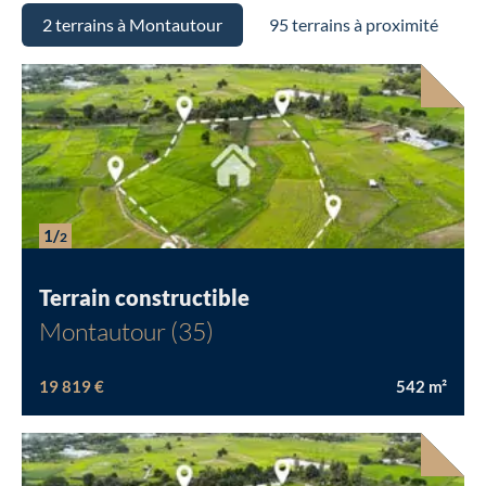
2 terrains à Montautour
95 terrains à proximité
1/
2
Terrain constructible
Montautour (35)
19 819 €
542
m²
Chargement...