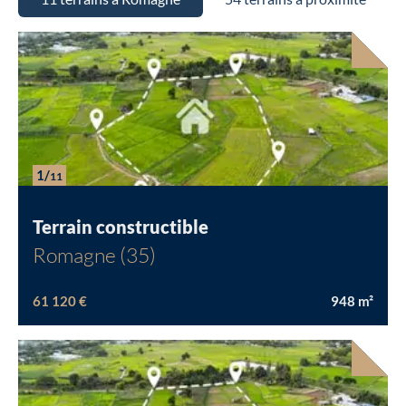
1/
11
Terrain constructible
Romagne (35)
61 120 €
948
m²