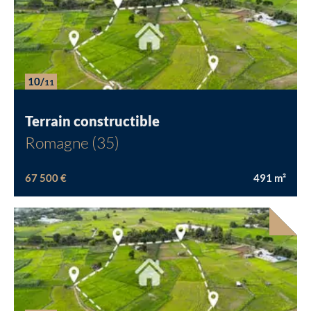
10/
11
Terrain constructible
Romagne (35)
67 500 €
491
m²