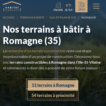
Chargement...
DEVIS
FAVORIS
ACTUS
ACCUEIL
TERRAINS À BÂTIR
ILLE-ET-VILAINE (35)
ROMAGNE
Nos terrains à bâtir à
Romagne (35)
La
recherche d'un terrain constructible
reste une étape
incontournable d'un projet de construction. Découvrez tous
nos
terrains constructibles à Romagne dans l'Ille-Et-Vilaine
et commencez à rêver dès à présent de votre future maison !
11 terrains à Romagne
54 terrains à proximité