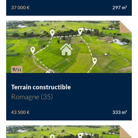
37 000 €
297
m²
9/
11
Terrain constructible
Romagne (35)
43 500 €
333
m²