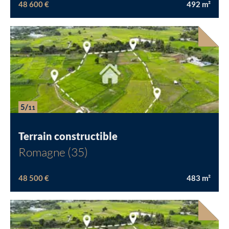
48 600 €
492
m²
5/
11
Terrain constructible
Romagne (35)
48 500 €
483
m²