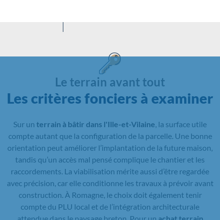
Le terrain avant tout
Les critères fonciers à examiner
Sur un
terrain à bâtir dans l'Ille-et-Vilaine
, la surface utile
compte autant que la configuration de la parcelle. Une bonne
orientation peut améliorer l’implantation de la future maison,
tandis qu’un accès mal pensé complique le chantier et les
raccordements. La viabilisation mérite aussi d’être regardée
avec précision, car elle conditionne les travaux à prévoir avant
construction. À Romagne, le choix doit également tenir
compte du PLU local et de l’intégration architecturale
attendue dans le paysage breton. Pour un
achat terrain