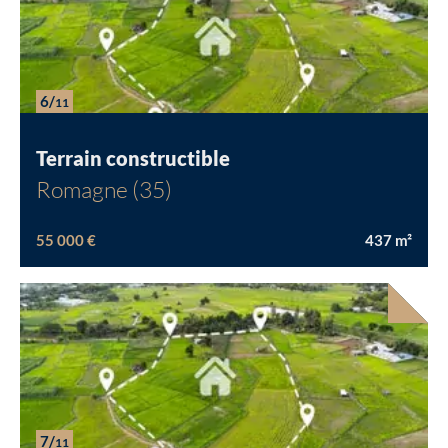
Chargement...
6/
11
Terrain constructible
Romagne (35)
55 000 €
437
m²
7/
11