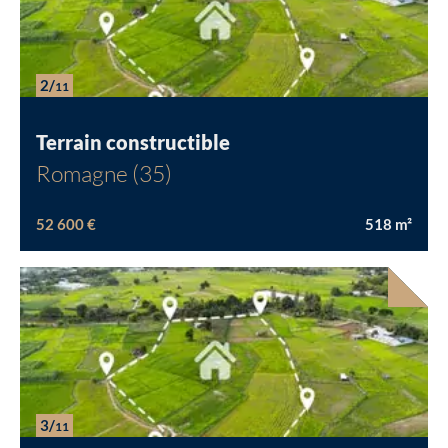
2/
11
Terrain constructible
Romagne (35)
52 600 €
518
m²
3/
11