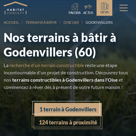
Chargement...
DEVIS
FAVORIS
ACTUS
ACCUEIL
TERRAINS À BÂTIR
OISE (60)
GODENVILLERS
Nos terrains à bâtir à
Godenvillers (60)
La
recherche d'un terrain constructible
reste une étape
incontournable d'un projet de construction. Découvrez tous
nos
terrains constructibles à Godenvillers dans l'Oise
et
commencez à rêver dès à présent de votre future maison !
1 terrain à Godenvillers
124 terrains à proximité