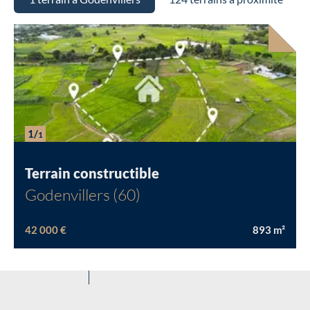
Chargement...
1/
1
Terrain constructible
Godenvillers (60)
42 000 €
893
m²