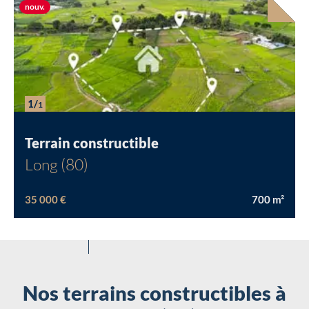
Nouveau terrain
nouv.
Chargement...
1/
1
Terrain constructible
Long (80)
35 000 €
700
m²
Nos terrains constructibles à