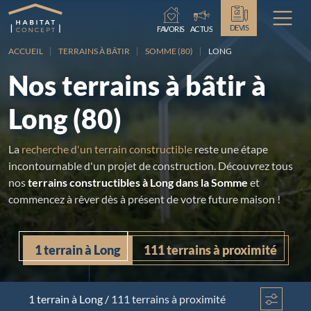
Chargement...
DEVIS
FAVORIS
ACTUS
ACCUEIL
TERRAINS À BÂTIR
SOMME (80)
LONG
Nos terrains à bâtir à
Long (80)
La
recherche d'un terrain constructible
reste une étape
incontournable d'un projet de construction. Découvrez tous
nos
terrains constructibles à Long dans la Somme
et
commencez à rêver dès à présent de votre future maison !
1 terrain à Long
111 terrains à proximité
1 terrain
à Long
/
111 terrains à proximité